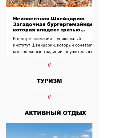
Неизвестная Швейцария:
Загадочная бургергемайнде,
которая владеет третью
Берна
В центре внимания – уникальный
институт Швейцарии, который сочетает
многовековые традиции, внушительные
активы и заметное влияние на жизнь
Берна. Почему вокруг него не утихают
//
споры и как он сохраняет свои позиции в
XXI веке?
ТУРИЗМ
//
АКТИВНЫЙ ОТДЫХ