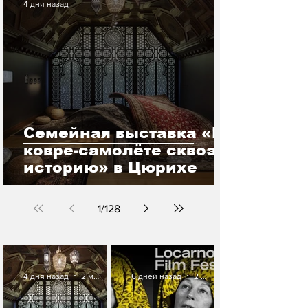
4 дня назад
Семейная выставка «На
ковре-самолёте сквозь
историю» в Цюрихе
1
/
128
4 дня назад
2 мин. чтения
6 дней назад
2 мин. чтения