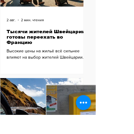
2 авг.
2 мин. чтения
Тысячи жителей Швейцарии
готовы переехать во
Францию
Высокие цены на жильё всё сильнее
влияют на выбор жителей Швейцарии.
Новое исследование показало заметный
рост интереса к переезду во Францию.
Что стоит за этой тенденцией и почему
она набирает обороты?