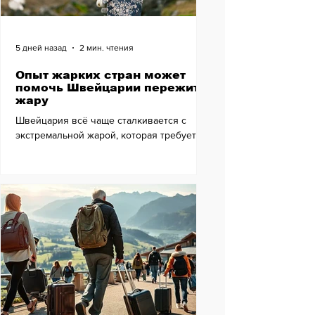
5 дней назад
2 мин. чтения
Опыт жарких стран может
помочь Швейцарии пережить
жару
Швейцария всё чаще сталкивается с
экстремальной жарой, которая требует
новых подходов к повседневной жизни.
Опыт стран, привыкших к высоким
температурам, может стать источником
неожиданных идей и практических
решений для комфортного
существования в условиях меняющегося
климата.