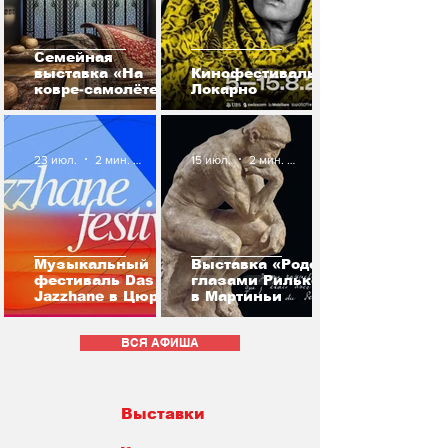
Семейная
выставка «На
Кинофестиваль в
ковре-самолёте
Локарно
сквозь историю» в
Цюрихе
23 июл.
2 мин. чтения
15 июл.
2 мин. чтения
Музыкальный
Выставка «Роден
фестиваль Das
глазами Рильке»
Jazzhane в Цюрихе
в Мартиньи
ВСЯ АФИША
Выставки