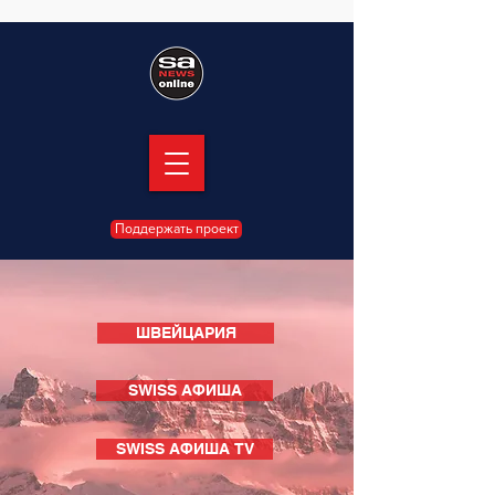
Поддержать проект
ШВЕЙЦАРИЯ
SWISS АФИША
SWISS АФИША TV