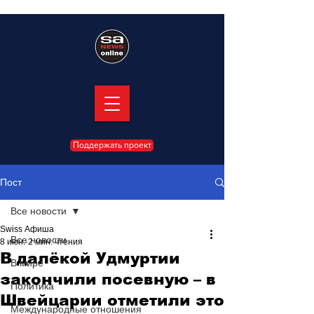
Поддержать проект
Пост
Все новости
Swiss Афиша
Все новости
8 июн.
2 мин. чтения
В далёкой Удмуртии
В мире
закончили посевную – в
Политика
Швейцарии отметили это
Международные отношения