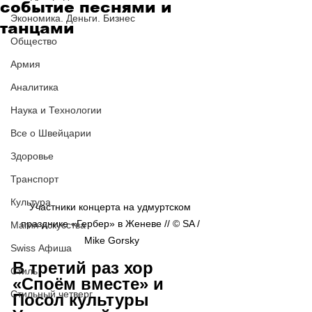
событие песнями и
Экономика. Деньги. Бизнес
танцами
Общество
Армия
Аналитика
Наука и Технологии
Все о Швейцарии
Здоровье
Транспорт
Культура
Участники концерта на удмуртском 
празднике «Гербер» в Женеве // © SA / 
Магия искусства
Mike Gorsky
Swiss Афиша
В третий раз хор 
Стиль
«Споём вместе» и 
Стильный четверг
Посол культуры 