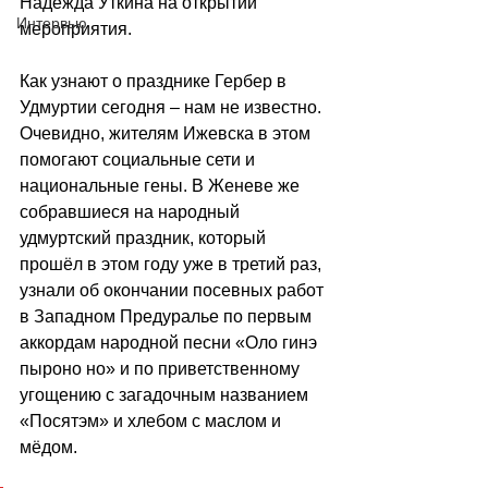
Надежда Уткина на открытии 
Интервью
мероприятия.
Как узнают о празднике Гербер в 
Удмуртии сегодня – нам не известно. 
Очевидно, жителям Ижевска в этом 
помогают социальные сети и 
национальные гены. В Женеве же 
собравшиеся на народный 
удмуртский праздник, который 
прошёл в этом году уже в третий раз, 
узнали об окончании посевных работ 
в Западном Предуралье по первым 
аккордам народной песни «Оло гинэ 
пыроно но» и по приветственному 
угощению с загадочным названием 
«Посятэм» и хлебом с маслом и 
мёдом.