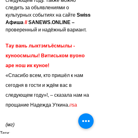
следующем году. Также можно 
следить за объявлениями о 
культурных событиях на сайте 
Swiss 
Афиша 
//
 SANEWS.ONLINE – 
проверенный и надёжный вариант.
Тау вань лыктэмъëсмылы - 
куноосмылы! Витиськом вуоно 
аре нош ик куное! 
«Спасибо всем, кто пришёл к нам 
сегодня в гости и ждём вас в 
следующем году»!, – сказала нам на 
прощание Надежда Уткина.
sa
//
(мг)
Теги: