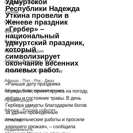
Удмуртской 
Природа - Климат
Республики Надежда 
Туризм
Уткина провели в 
Женеве праздник 
Спорт
«Гербер» – 
Фото
национальный 
удмуртский праздник, 
Видео
который 
Русская Швейцария
символизирует 
Афиша - Выставки - Музеи
окончание весенних 
полевых работ.
Афиша - Театр - Опера - Шоу
Афиша - Поп - Рок - Джаз
«Раньше дату праздника 
Афиша - Классическая музыка
определяли, ориентируясь на погоду, 
звёзды и состояние травы. В день 
Правопорядок
Гербера удмурты благодарили богов 
Афиша - Русские события
за удачно проведённые 
земледельческие работы и просили 
История
хорошего урожая», – сообщила 
Недвижимость