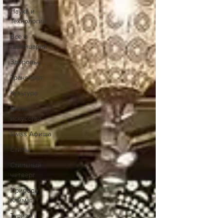
Наука и
Технологии
Все о
Швейцарии
Здоровье
Транспорт
Культура
Магия
искусства
Swiss Афиша
Стиль
Стильный
четверг
Природа -
Климат
Туризм