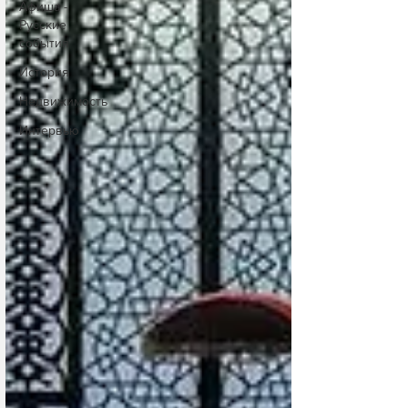
Афиша -
Русские
события
История
Недвижимость
Интервью