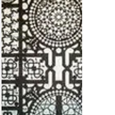
Спорт
Фото
Видео
Русская
Швейцария
Афиша -
Выставки -
Музеи
Афиша - Театр
- Опера - Шоу
Афиша - Поп -
Рок - Джаз
Афиша -
Классическая
музыка
Правопорядок