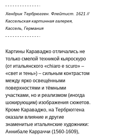
Хендрик Тербрюгген. Флейтист. 1621 // 
Кассельская картинная галерея, 
Кассель, Германия
Картины Караваджо отличались не 
только смелой техникой кьяроскуро 
(от итальянского «chiaro е scuro» 
–
«свет и тень») 
–
 сильным контрастом 
между ярко освещёнными 
поверхностями и тёмными 
участками, но и реализмом (иногда 
шокирующим) изображения сюжетов. 
Кроме Караваджо, на Тербрюггена 
оказали влияние и другие 
знаменитые итальянские художники: 
Аннибале Карраччи (1560-1609), 