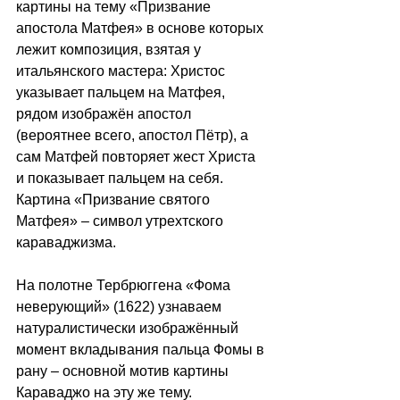
картины на тему «Призвание 
апостола Матфея» в основе которых 
лежит композиция, взятая у 
итальянского мастера: Христос 
указывает пальцем на Матфея, 
рядом изображён апостол 
(вероятнее всего, апостол Пётр), а 
сам Матфей повторяет жест Христа 
и показывает пальцем на себя.
Картина «Призвание святого 
Матфея» 
–
 символ утрехтского 
караваджизма.
На полотне Тербрюггена «Фома 
неверующий» (1622) узнаваем 
натуралистически изображённый 
момент вкладывания пальца Фомы в 
рану 
–
 основной мотив картины 
Караваджо на эту же тему. 