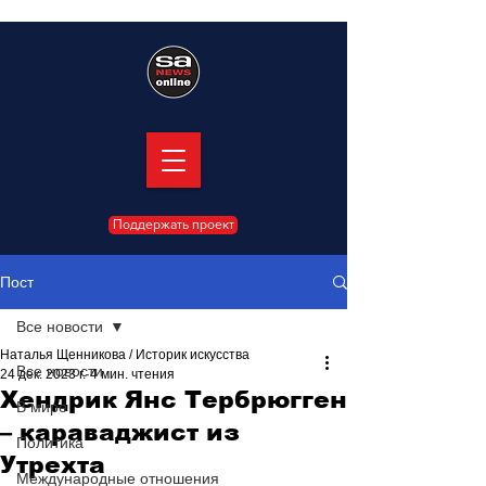
Поддержать проект
Пост
Все новости
Наталья Щенникова / Историк искусства
Все новости
24 дек. 2023 г.
4 мин. чтения
Хендрик Янс Тербрюгген
В мире
– караваджист из
Политика
Утрехта
Международные отношения