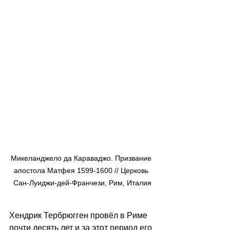
Микеланджело да Караваджо. Призвание 
апостола Матфея 1599-1600 // Церковь 
Сан-Луиджи-дей-Франчези, Рим, Италия
Хендрик Тербрюгген провёл в Риме 
почти десять лет и за этот период его 