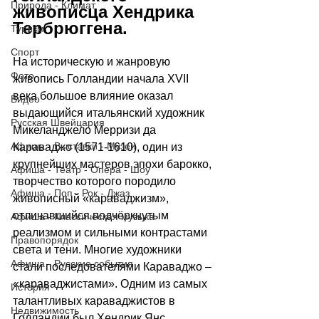
Природа - Климат
живописца Хендрика 
Тербрюггена.
Туризм
Спорт
На историческую и жанровую 
Фото
живопись Голландии начала XVII 
века большое влияние оказал 
Видео
выдающийся итальянский художник 
Русская Швейцария
Микеланджело Мерризи да 
Афиша - Выставки - Музеи
Караваджо (1571-1610), один из 
крупнейших мастеров эпохи барокко, 
Афиша - Театр - Опера - Шоу
творчество которого породило 
Афиша - Поп - Рок - Джаз
живописный «караваджизм», 
отличавшийся подчёркнутым 
Афиша - Классическая музыка
реализмом и сильными контрастами 
Правопорядок
света и тени. Многие художники 
Афиша - Русские события
стали последователями Караваджо 
–
«караваджистами». Одним из самых 
История
талантливых караваджистов в 
Недвижимость
Голландии был Хендрик Янс 