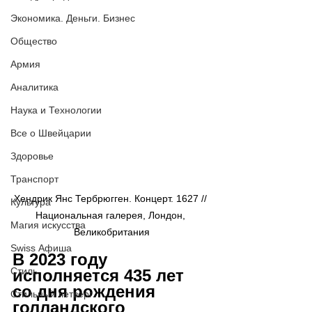
Экономика. Деньги. Бизнес
Общество
Армия
Аналитика
Наука и Технологии
Все о Швейцарии
Здоровье
Транспорт
Хендрик Янс Тербрюгген. Концерт. 1627 // 
Культура
Национальная галерея, Лондон, 
Магия искусства
Великобритания
Swiss Афиша
В 2023 году 
Стиль
исполняется 435 лет 
со дня рождения 
Стильный четверг
голландского 