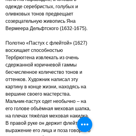
одежде серебристых, голубых и 
оливковых тонов предвещает 
созерцательную живопись Яна 
Вермеера Дельфтского (1632-1675).
Полотно «Пастух с флейтой» (1627) 
восхищает способностью 
Тербрюггена извлекать из очень 
сдержанной коричневой гаммы 
бесчисленное количество тонов и 
оттенков. Художник написал эту 
картину в конце жизни, находясь на 
вершине своего мастерства. 
Мальчик-пастух одет необычно 
– 
на 
его голове объёмная меховая шапка, 
на плечах тяжёлая меховая накидка. 
В правой руке он держит флейту, а 
выражение его лица и поза говорят о 