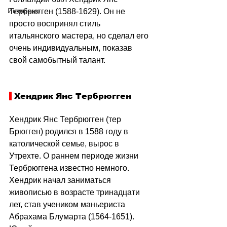
Интервью
Тербрюгген (1588-1629). Он не 
просто воспринял стиль 
итальянского мастера, но сделал его 
очень индивидуальным, показав 
свой самобытный талант.
 Хендрик Янс Тербрюгген
Хендрик Янс Тербрюгген (тер 
Брюгген) родился в 1588 году в 
католической семье, вырос в 
Утрехте. О раннем периоде жизни 
Тербрюггена известно немного. 
Хендрик начал заниматься 
живописью в возрасте тринадцати 
лет, став учеником маньериста 
Абрахама Блумарта (1564-1651). 