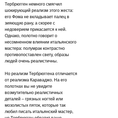
Тербрюгген немного смягчил 
шокирующий реализм этого жеста: 
его Фома не вкладывает палец в 
зияющую рану, а скорее с 
недоверием прикасается к ней. 
Однако, полотно говорит о 
несомненном влиянии итальянского 
мастера: полумрак контрастно 
противопоставлен свету, образы 
людей очень реалистичны.
Но реализм Тербрюггена отличается 
от реализма Караваджо. На его 
полотнах вы не увидите 
возмутительно реалистичных 
деталей 
–
 грязных ногтей или 
мозолистых пяток, которые так 
любил писать итальянский мастер, 
но Тербрюгген обратит ваше 