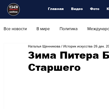
Главная
Видео
Фото
К
Все новости
В мире
Политика
Междунаро
Наталья Щенникова / Историк искусства
26 дек. 20
Общество
Армия
Аналитика
Наука и
Зима Питера 
Старшего
Транспорт
Культура
Магия искусства
Природа - Климат
Туризм
Спорт
Фот
Афиша - Выставки - Музеи
Афиша - Театр - Оп