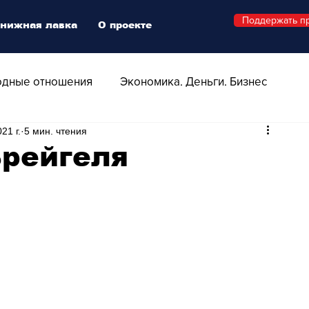
Поддержать п
нижная лавка
О проекте
дные отношения
Экономика. Деньги. Бизнес
21 г.
5 мин. чтения
 Технологии
Все о Швейцарии
Здоровье
Брейгеля
Swiss Афиша
Стиль
Стильный четверг
о
Видео
Русская Швейцария
ера - Шоу
Афиша - Поп - Рок - Джаз