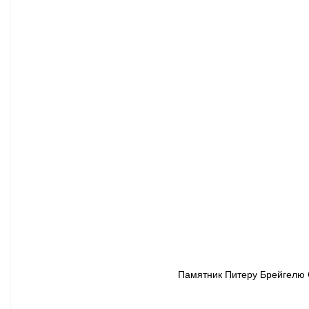
Афиша - Классическая музыка
Правопорядок
Недвижимость
Памятник Питеру Брейгелю 