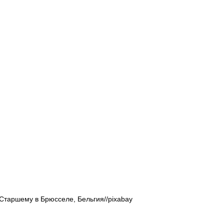
Афиша - Русские события
История
Старшему в Брюсселе, Бельгия//pixabay