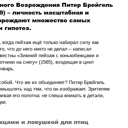
ного Возрождения Питер Брейгель 
9) – личность масштабная и 
порождают множество самых 
 гипотез. 
 когда пейзаж ещё только набирал силу как 
о, что до него никто не делал – написал 
звестны «Зимний пейзаж с конькобежцами и 
тники на снегу» (1565), входящая в цикл 
нварь. 
собой. Что же их объединяет? Питер Брейгель 
ышлять над тем, что он изображает. Зрителям 
вая его полотна: не спеша вникать в детали, 
ки. 
жцами и ловушкой для птиц