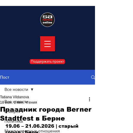
Поддержать проект
Пост
Все новости
Tatiana Vildanova
Все новости
18 июн.
2 мин. чтения
Праздник города Berner
В мире
Stadtfest в Берне
Политика
19.06 
– 
21.06.2026 | старый 
Международные отношения
город
| Берн