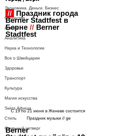
Экономика. Деньги. Бизнес
 // 
 Праздник города 
Общество
Berner Stadtfest в 
Берне
 //
 Berner 
Армия
Stadtfest
Аналитика
Наука и Технологии
Все о Швейцарии
Здоровье
Транспорт
Культура
Магия искусства
Swiss Афиша
С 19 по 21 июня в Женеве состоится 
Стиль
Праздник музыки // ge
Стильный четверг
Berner 