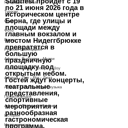
Stadtfest
 пройдёт с 
19 
Природа - Климат
по 21 июня 2026 года
 в 
Туризм
историческом центре 
Берна, где улицы и 
Спорт
площади между 
Фото
главным вокзалом и 
мостом Нидеггбрюкке 
Видео
превратятся в 
Русская Швейцария
большую 
Афиша - Выставки - Музеи
праздничную 
площадку под 
Афиша - Театр - Опера - Шоу
открытым небом. 
Афиша - Поп - Рок - Джаз
Гостей ждут концерты, 
театральные 
Афиша - Классическая музыка
представления, 
Правопорядок
спортивные 
мероприятия и 
Афиша - Русские события
разнообразная 
История
гастрономическая 
программа.
Недвижимость