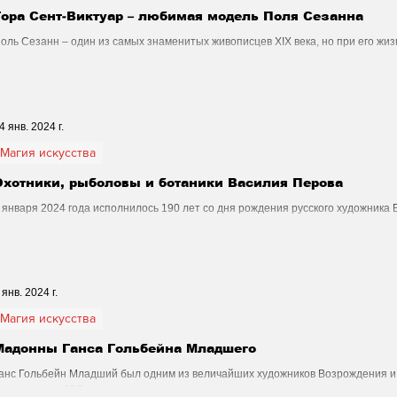
Гора Сент-Виктуар – любимая модель Поля Сезанна
оль Сезанн – один из самых знаменитых живописцев XIX века, но при его жиз
4 янв. 2024 г.
Магия искусства
Охотники, рыболовы и ботаники Василия Перова
 января 2024 года исполнилось 190 лет со дня рождения русского художника
 янв. 2024 г.
Магия искусства
Мадонны Ганса Гольбейна Младшего
анс Гольбейн Младший был одним из величайших художников Возрождения и 
ортретистов XVI века.