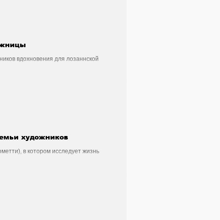
йцарии
Здоровье
ожницы
Стильный четверг
ников вдохновения для лозаннской
ейцария
- Рок - Джаз
емьи художников
метти), в котором исследует жизнь
ытия
История