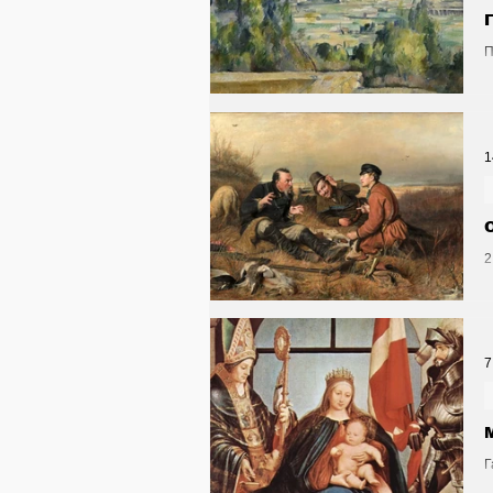
П
1
2
7
Г
п