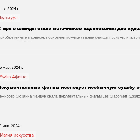
Аналитика
Наука и Технологии
Все о Шве
 авг. 2024 г.
Культура
Старые слайды стали источником вдохновения для худ
Магия искусства
Swiss Афиша
Стиль
риобретённые в довесок в основной покупке старые слайды послужили источ
удожницы Майи Роша.
ризм
Спорт
Фото
Видео
Русская Шв
5 мар. 2024 г.
Swiss Афиша
еи
Афиша - Театр - Опера - Шоу
Афиша - Поп 
Документальный фильм исследует необычную судьбу с
ежиссер Сюзанна Фанцун сняла документальный фильм Les Giacometti (Джако
емьи художников.
музыка
Правопорядок
Афиша - Русские соб
1 янв. 2024 г.
Магия искусства