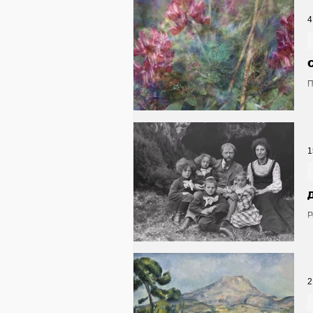
Общество
Армия
4
Транспорт
Культура
П
х
Природа - Климат
Ту
1
Афиша - Выставки - Муз
Р
с
Афиша - Классическая 
2
Недвижимость