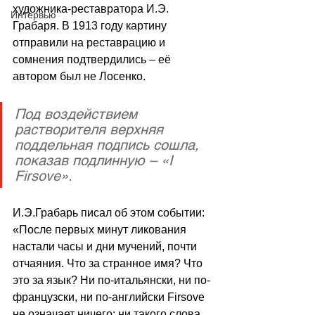
художника-реставратора И.Э. 
Интервью
Грабаря. В 1913 году картину 
отправили на реставрацию и 
сомнения подтвердились – её 
автором был не Лосенко.
Под воздействием 
растворителя верхняя 
поддельная подпись сошла, 
показав подлинную – «I 
Firsove».
И.Э.Грабарь писал об этом событии: 
«После первых минут ликования 
настали часы и дни мучений, почти 
отчаяния. Что за странное имя? Что 
это за язык? Ни по-итальянски, ни по-
французски, ни по-английски Firsove 
не означает ничего: ни такого слова, 