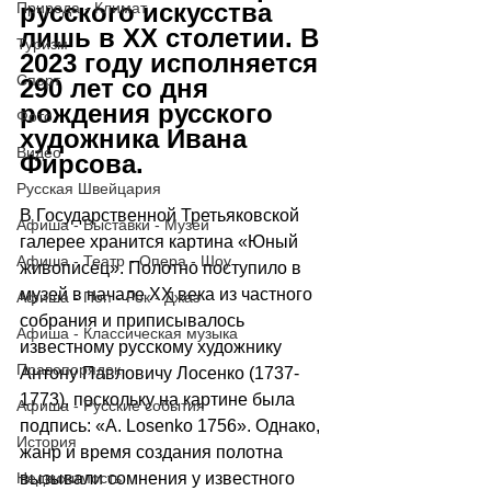
русского искусства 
Природа - Климат
лишь в XX столетии. В 
Туризм
2023 году исполняется 
Спорт
290 лет со дня 
рождения русского 
Фото
художника Ивана 
Видео
Фирсова.
Русская Швейцария
В Государственной Третьяковской 
Афиша - Выставки - Музеи
галерее хранится картина «Юный 
Афиша - Театр - Опера - Шоу
живописец». Полотно поступило в 
музей в начале XX века из частного 
Афиша - Поп - Рок - Джаз
собрания и приписывалось 
Афиша - Классическая музыка
известному русскому художнику 
Правопорядок
Антону Павловичу Лосенко (1737-
1773), поскольку на картине была 
Афиша - Русские события
подпись: «A. Losenko 1756». Однако, 
История
жанр и время создания полотна 
Недвижимость
вызывали сомнения у известного 