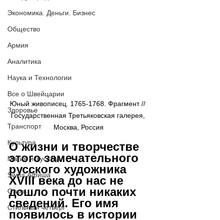
Экономика. Деньги. Бизнес
Общество
Армия
Аналитика
Наука и Технологии
Все о Швейцарии
Юный живописец. 1765-1768. Фрагмент // 
Здоровье
Государственная Третьяковская галерея, 
Транспорт
Москва, Россия
Культура
О жизни и творчестве 
этого замечательного 
Магия искусства
русского художника 
Swiss Афиша
XVIII века до нас не 
дошло почти никаких 
Стиль
сведений. Его имя 
Стильный четверг
появилось в истории 