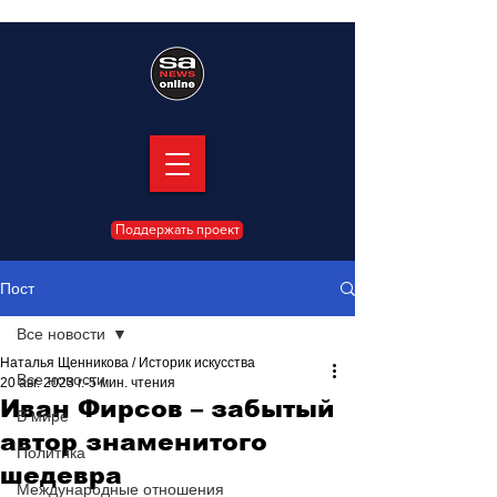
Поддержать проект
Пост
Все новости
Наталья Щенникова / Историк искусства
Все новости
20 авг. 2023 г.
5 мин. чтения
Иван Фирсов – забытый
В мире
автор знаменитого
Политика
шедевра
Международные отношения