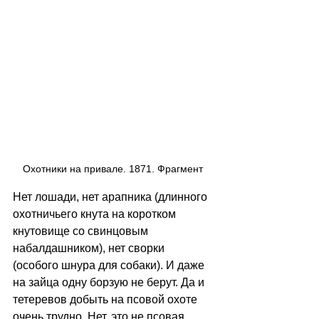
Охотники на привале. 1871. Фрагмент 
Нет лошади, нет арапника (длинного 
охотничьего кнута на коротком 
кнутовище со свинцовым 
набалдашником), нет сворки 
(особого шнура для собаки). И даже 
на зайца одну борзую не берут. Да и 
тетеревов добыть на псовой охоте 
очень трудно. Нет, это не псовая 