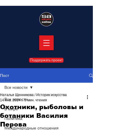
Поддержать проект
Пост
Все новости
Наталья Щенникова / Историк искусства
Все новости
14 янв. 2024 г.
5 мин. чтения
Охотники, рыболовы и
В мире
ботаники Василия
Политика
Перова
Международные отношения