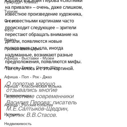
Картина Василия Перова «Охотники 
Природа - Климат
на привале» – очень, даже слишком, 
Туризм
известное произведение художника, 
а с известными картинами часто 
Спорт
происходит следующее – зрители 
Фото
перестают обращать внимание на 
Видео
детали, появляются новые 
толкования смысла, иногда 
Русская Швейцария
надуманные, возникают разные 
Афиша - Выставки - Музеи
предположения, появляются мифы. 
Афиша - Театр - Опера - Шоу
Так случилось и с этой картиной.
Афиша - Поп - Рок - Джаз
О полотне хорошо 
Афиша - Классическая музыка
отзывались многие 
известные современники 
Правопорядок
Василия Перова: писатель 
Афиша - Русские события
М.Е.Салтыков-Щедрин, 
критик В.В.Стасов. 
История
Недвижимость