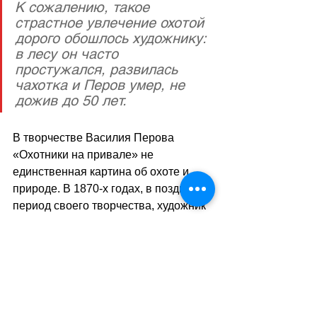
К сожалению, такое 
страстное увлечение охотой 
дорого обошлось художнику: 
в лесу он часто 
простужался, развилась 
чахотка и Перов умер, не 
дожив до 50 лет.
В творчестве Василия Перова 
«Охотники на привале» не 
единственная картина об охоте и 
природе. В 1870-х годах, в поздний 
период своего творчества, художник 
ушёл от остросоциальных сюжетов и 
создал серию поэтически-
созерцательных полотен, которую 
иногда не совсем точно называют 
«охотничьей серией». В неё входят 
«Рыболов», «Голубятник», 