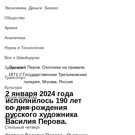
Экономика. Деньги. Бизнес
Общество
Армия
Аналитика
Наука и Технологии
Все о Швейцарии
Василий Перов. Охотники на привале. 
Здоровье
1871 // Государственная Третьяковская 
Транспорт
галерея, Москва, Россия
Культура
2 января 2024 года 
Магия искусства
исполнилось 190 лет 
со дня рождения 
Swiss Афиша
русского художника 
Стиль
Василия Перова.
Стильный четверг