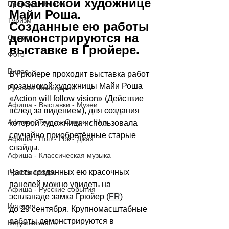
лозаннской художнице 
Природа - Климат
Майи Роша. 
Туризм
Созданные ею работы 
демонстрируются на 
Спорт
выставке в Грюйере. 
Фото
Видео
В Грюйере проходит выставка работ 
лозаннской художницы Майи Роша 
Русская Швейцария
«Action will follow vision» (Действие 
Афиша - Выставки - Музеи
вслед за видением), для создания 
Афиша - Театр - Опера - Шоу
которой художница использовала 
случайно приобретённые старые 
Афиша - Поп - Рок - Джаз
слайды.
Афиша - Классическая музыка
Часть созданных ею красочных 
Правопорядок
панелей можно увидеть на 
Афиша - Русские события
эспланаде замка Грюйер 
(
FR
)
История
до 29 сентября. Крупномасштабные 
работы демонстрируются в 
Недвижимость