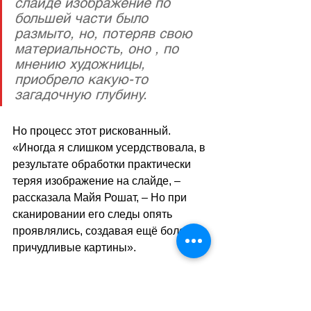
слайде изображение по 
большей части было 
размыто, но, потеряв свою 
материальность, оно , по 
мнению художницы, 
приобрело какую-то 
загадочную глубину. 
Но процесс этот рискованный. 
«
Иногда я слишком усердствовала, в 
результате обработки практически 
теряя изображение на слайде, 
–
рассказала Майя Рошат, 
– Но при 
сканировании его следы опять 
проявлялись, создавая ещё более 
причудливые картины
»
.
Сделав физическое разрушение 
изображения метафорой ухудшения 