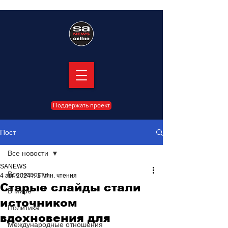
Поддержать проект
Пост
Все новости
SANEWS
Все новости
4 авг. 2024 г.
2 мин. чтения
Старые слайды стали
В мире
источником
Политика
вдохновения для
Международные отношения