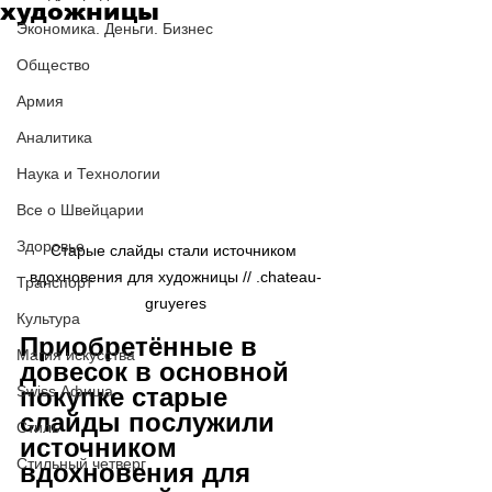
художницы
Экономика. Деньги. Бизнес
Общество
Армия
Аналитика
Наука и Технологии
Все о Швейцарии
Здоровье
Старые слайды стали источником 
вдохновения для художницы // .chateau-
Транспорт
gruyeres
Культура
Приобретённые в 
Магия искусства
довесок в основной 
покупке старые 
Swiss Афиша
слайды послужили 
Стиль
источником 
Стильный четверг
вдохновения для 