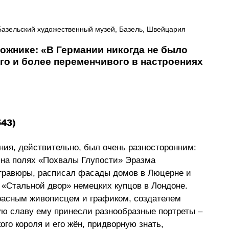
 Базельский художественный музей, Базель, Швейцария
ожнике: «В Германии никогда не было 
го и более переменчивого в настроениях 
43)
ния, действительно, был очень разносторонним: 
 на полях «Похвалы Глупости» Эразма 
 гравюры, расписал фасады домов в Люцерне и 
 «Стальной двор» немецких купцов в Лондоне. 
расным живописцем и графиком, создателем 
ую славу ему принесли разнообразные портреты – 
го короля и его жён, придворную знать, 