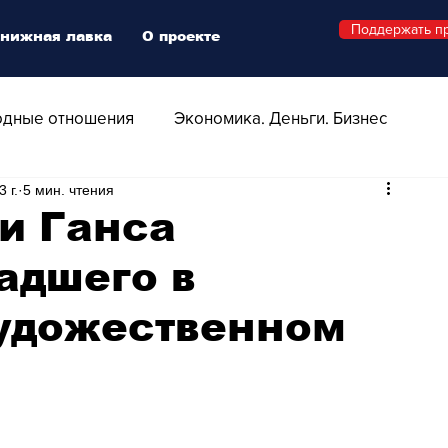
Поддержать п
нижная лавка
О проекте
дные отношения
Экономика. Деньги. Бизнес
3 г.
5 мин. чтения
 Технологии
Все о Швейцарии
Здоровье
и Ганса
адшего в
Swiss Афиша
Стиль
Стильный четверг
удожественном
о
Видео
Русская Швейцария
ера - Шоу
Афиша - Поп - Рок - Джаз