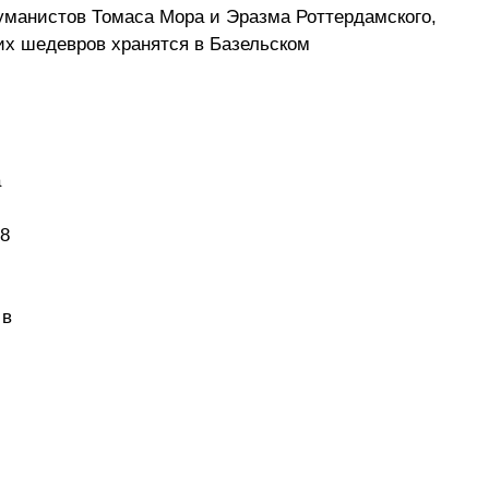
гуманистов Томаса Мора и Эразма Роттердамского, 
их шедевров хранятся в Базельском 
 
8 
в 