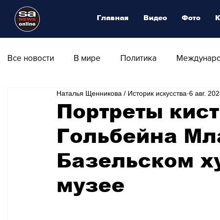
Главная
Видео
Фото
К
Все новости
В мире
Политика
Междунаро
Наталья Щенникова / Историк искусства
6 авг. 202
Общество
Армия
Аналитика
Наука и
Портреты кист
Гольбейна Мл
Транспорт
Культура
Магия искусства
Базельском х
Природа - Климат
Туризм
Спорт
Фот
музее
Афиша - Выставки - Музеи
Афиша - Театр - Оп