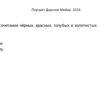
Портрет Доротеи Мейер. 1516 
 
сочетание чёрных, красных, голубых и золотистых 
ет 
5-