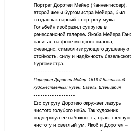
Портрет Доротеи Мейер (Канненгиссер), 
второй жены бургомистра Мейера, был 
создан как парный к портрету мужа. 
Гольбейн изобразил супругов в 
ренессансной галерее. Якоба Мейера Ган
написал на фоне мощного пилона, 
очевидно, символизирующего душевную 
стойкость, силу и надёжность базельског
бургомистра.
Портрет Доротеи Мейер. 1516 // Базельский 
художественный музей, Базель, Швейцария
Его супругу Доротею окружает лазурь 
чистого голубого неба. Так художник 
подчеркнул её набожность, нравственную
чистоту и светлый ум. Якоб и Доротея – 