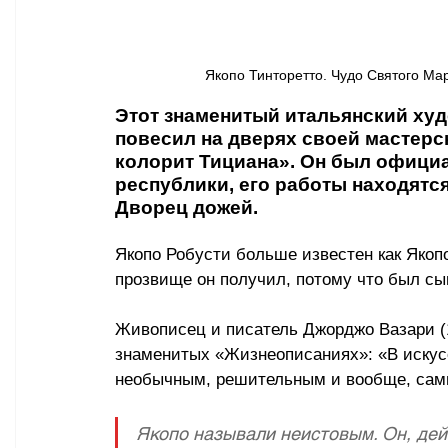
Якопо Тинторетто. Чудо Святого Мар
Этот знаменитый итальянский худ
повесил на дверях своей мастерс
колорит Тициана». Он был офици
республики, его работы находятс
Дворец дожей.
Якопо Робусти больше известен как Якопо
прозвище он получил, потому что был с
Живописец и писатель Джорджо Вазари (1
знаменитых «Жизнеописаниях»: «В искусс
необычным, решительным и вообще, сам
Якопо называли неистовым. Он, дей