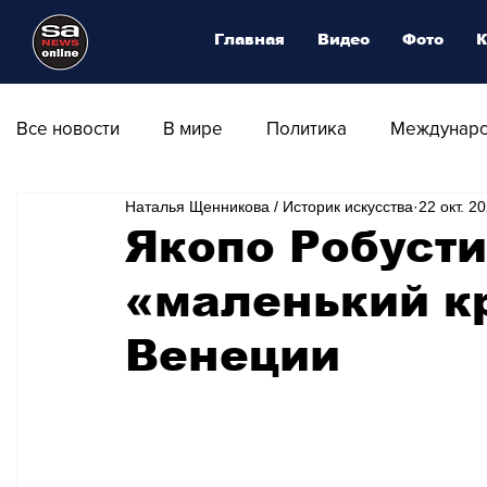
Главная
Видео
Фото
К
Все новости
В мире
Политика
Междунаро
Наталья Щенникова / Историк искусства
22 окт. 20
Общество
Армия
Аналитика
Наука и
Якопо Робусти
«маленький к
Транспорт
Культура
Магия искусства
Венеции
Природа - Климат
Туризм
Спорт
Фот
Афиша - Выставки - Музеи
Афиша - Театр - Оп