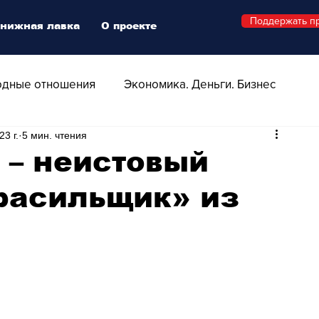
Поддержать п
нижная лавка
О проекте
дные отношения
Экономика. Деньги. Бизнес
23 г.
5 мин. чтения
 Технологии
Все о Швейцарии
Здоровье
 – неистовый
расильщик» из
Swiss Афиша
Стиль
Стильный четверг
о
Видео
Русская Швейцария
ера - Шоу
Афиша - Поп - Рок - Джаз