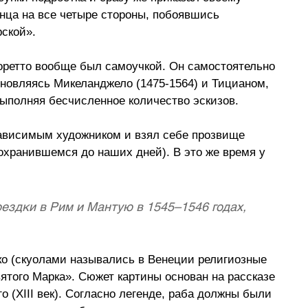
ца на все четыре стороны, побоявшись 
рской».
оретто вообще был самоучкой. Он самостоятельно 
новляясь Микеланджело (1475-1564) и Тицианом, 
выполняя бесчисленное количество эскизов. 
зависимым художником и взял себе прозвище 
сохранившемся до наших дней). В это же время у 
ездки в Рим и Мантую в 1545–1546 годах, 
рко (скуолами назывались в Венеции религиозные 
ятого Марка». Сюжет картины основан на рассказе 
о (XIII век). Согласно легенде, раба должны были 