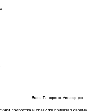
 
х 
 
 
 
Якопо Тинторетто. Автопортрет
унки подростка и сразу же приказал своему 