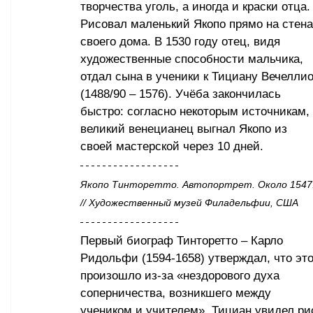
творчества уголь, а иногда и краски отца.
Рисовал маленький Якопо прямо на стена
своего дома. В 1530 году отец, видя 
художественные способности мальчика, 
отдал сына в ученики к Тициану Вечеллио
(1488/90 – 1576). Учёба закончилась 
быстро: согласно некоторым источникам, 
великий венецианец выгнал Якопо из 
своей мастерской через 10 дней.
Якопо Тинторетто. Автопортрет. Около 1547.
// Художественный музей Филадельфии, США
Первый биограф Тинторетто – Карло 
Ридольфи (1594-1658) утверждал, что это
произошло из-за «нездорового духа 
соперничества, возникшего между 
учеником и учителем». Тициан увидел рис