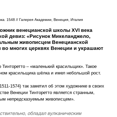
ка. 1548 // Галерея Академии, Венеция, Италия
ожник венецианской школы XVI века 
кой девиз: «Рисунок Микеланджело, 
альным живописцем Венецианской 
я во многих церквях Венеции и украшают 
 Тинторетто – «маленький красильщик». Такое 
ыном красильщика шёлка и имел небольшой рост.
511-1574) так заметил об этом художнике в своих 
тве Венеции Тинторетто является странным, 
ым непредсказуемым живописцем».
ствительно, обладал вулканическим 