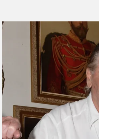
Генконсулов бывших не бывает: не
стало Гугкаева Владимира
Заурбековича
6 июля 2025 года на 80 году жизни скончался Гугкаев
Владимир Заурбекович, бывший Генеральный консул
России в Женеве (1993-1998г.).