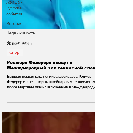
Афиша -
Русские
события
История
Недвижимость
Интервью
20 нояб. 2025 г.
Спорт
Роджера Федерера введут в
Международный зал теннисной славы
Бывшая первая ракетка мира швейцарец Роджер
Федерер станет вторым швейцарским теннисистом
после Мартины Хингис включённым в Международный
зал теннисной славы (ITHF).