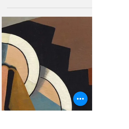
27 авг. 2022 г.
Магия искусства
Жак-Лоран Агасc – швейцарский
англичанин
Этот талантливый художник-анималист родился в
Женеве, но сделал карьеру в Англии. Жак-Лоран Агасс
мастер рисунка и тонкий наблюдатель.