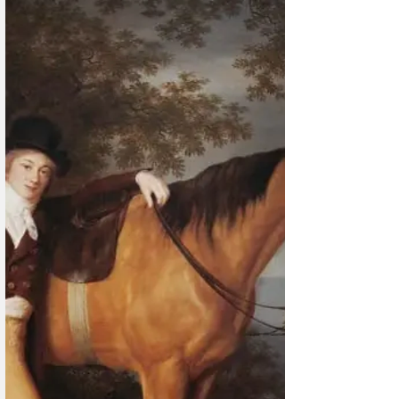
1 окт. 2022 г.
Магия искусства
Пейзажи Фердинанда Ходлера
Фердинанд Ходлер: миссия художника… состоит в том,
чтобы выразить вечное в природе – её красоту...