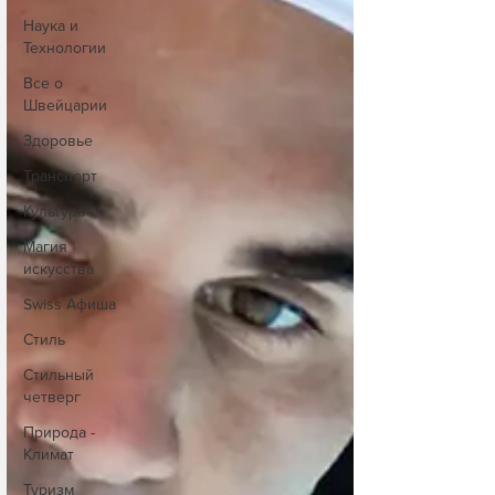
Наука и
Технологии
Все о
Швейцарии
Здоровье
Транспорт
Культура
Магия
искусства
Swiss Афиша
Стиль
Стильный
четверг
Природа -
Климат
Туризм