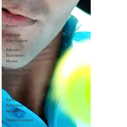
Спорт
Фото
Видео
Русская
Швейцария
Афиша -
Выставки -
Музеи
Афиша - Театр
- Опера - Шоу
Афиша - Поп -
Рок - Джаз
Афиша -
Классическая
музыка
Правопорядок