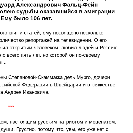
дуард Александрович Фальц-Фейн – 
волею судьбы оказавшийся в эмиграции 
 Ему было 106 лет.
го книг и статей, ему посвящено несколько 
личество репортажей на телевидении. О его 
н был открытым человеком, любил людей и Россию. 
о всего пять лет, но которой он по-своему 
ь.  
ны Степановой-Скаммакка дель Мурго, дочери 
ссийской Федерации в Швейцарии и в княжестве 
ва Андрея Ивановича. 
***
ком, настоящим русским патриотом и меценатом, 
души. Грустно, потому что, увы, его уже нет с 