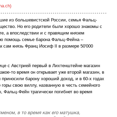
ha.ch)
вшие из большевистской России, семья Фальц-
щество. Но его родители были хорошо знакомы с 
ге, а впоследствии и с правящим князем 
ю помощь семье барона Фальц-Фейна – 
 сам князь Франц Иосиф II в размере 50'000 
ице с Австрией первый в Лихтенштейне магазин 
акое-то время он открывает уже второй магазин, в 
 приносили барону хороший доход, и в 60-х годах 
е горы свою виллу, названную в честь семейного 
ы, Фальц-Фейн трагически погибнет во время 
еном, в то время как его матушка, 