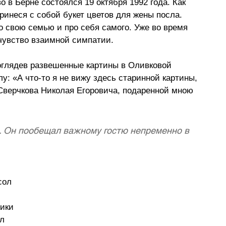
 в Берне состоялся 19 октября 1992 года. Как 
ринеся с собой букет цветов для жены посла. 
о свою семью и про себя самого. Уже во время 
 чувство взаимной симпатии.
оглядев развешенные картины в Оливковой 
у: «А что-то я не вижу здесь старинной картины,  
 Сверчкова Николая Егоровича, подаренной мною 
. Он пообещал важному гостю непременно в 
сол 
ики 
л 