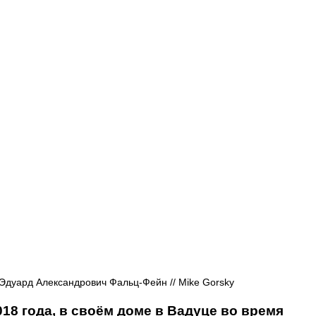
Афиша - Русские события
История
 Эдуард Александрович Фальц-Фейн // Мike Gorsky
018 года, в своём доме в Вадуце во время 