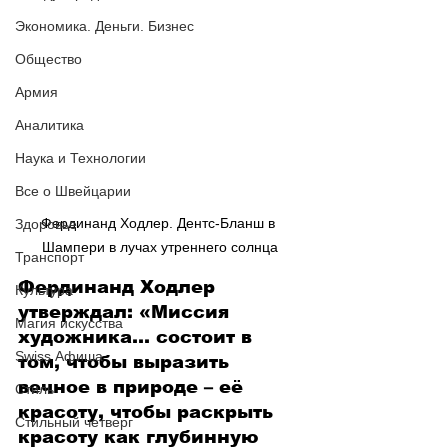
Экономика. Деньги. Бизнес
Общество
Армия
Аналитика
Наука и Технологии
Все о Швейцарии
Фердинанд Ходлер. Дентс-Бланш в 
Здоровье
Шампери в лучах утреннего солнца
Транспорт
Фердинанд Ходлер 
Культура
утверждал: «Миссия 
Магия искусства
художника… состоит в 
Swiss Афиша
том, чтобы выразить 
вечное в природе – её 
Стиль
красоту, чтобы раскрыть 
Стильный четверг
красоту как глубинную 