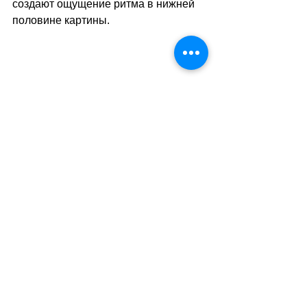
создают ощущение ритма в нижней 
половине картины.
Озеро Тун с хребтом Штокхорн. 1910 © 
Музей фон-дер-Хейдт, Вупперталь, 
Германия
Ещё один излюбленный мотив 
Ходлера – одиноко стоящие 
деревья: «Ива» (1891), «Сирень» 