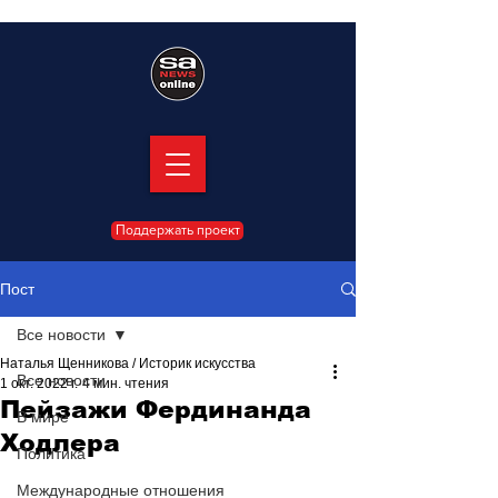
Поддержать проект
Пост
Все новости
Наталья Щенникова / Историк искусства
Все новости
1 окт. 2022 г.
4 мин. чтения
Пейзажи Фердинанда
В мире
Ходлера
Политика
Международные отношения