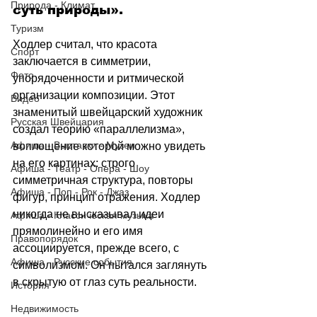
Природа - Климат
суть природы».
Туризм
Ходлер считал, что красота 
Спорт
заключается в симметрии, 
Фото
упорядоченности и ритмической 
организации композиции. Этот 
Видео
знаменитый швейцарский художник 
Русская Швейцария
создал теорию «параллелизма», 
Афиша - Выставки - Музеи
воплощение которой можно увидеть 
на его картинах: строго 
Афиша - Театр - Опера - Шоу
симметричная структура, повторы 
Афиша - Поп - Рок - Джаз
фигур, принцип отражения. Ходлер 
никогда не высказывал идеи 
Афиша - Классическая музыка
прямолинейно и его имя 
Правопорядок
ассоциируется, прежде всего, с 
Афиша - Русские события
символизмом. Он пытался заглянуть 
в скрытую от глаз суть реальности.
История
Недвижимость