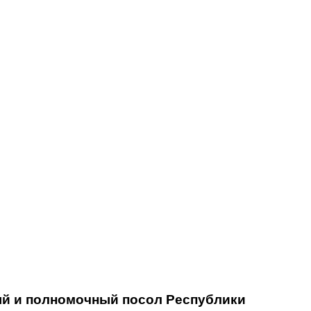
Афиша - Русские события
История
й и полномочный посол Республики 