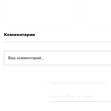
Комментарии
Ваш комментарий...
Гатилов: Право вето –
Надежда
не привилегия, а
сторона
механизм сдержек и
грамадь
Подписаться на рассылку
противовесов