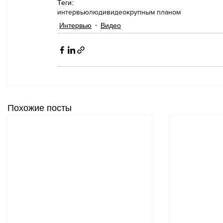
Теги:
интервью
люди
видео
крупным планом
Интервью
Видео
Похожие посты