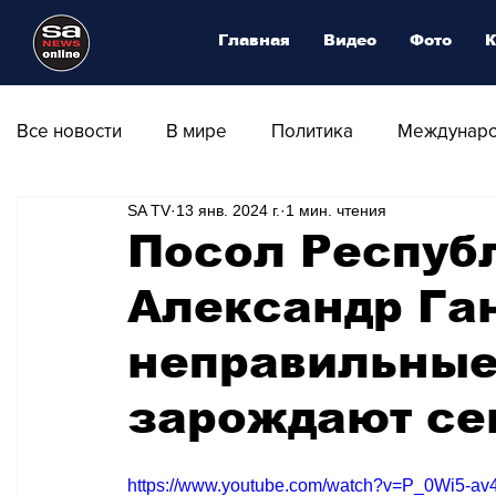
Главная
Видео
Фото
К
Все новости
В мире
Политика
Междунаро
SA TV
13 янв. 2024 г.
1 мин. чтения
Общество
Армия
Аналитика
Наука и
Посол Респуб
Александр Га
Транспорт
Культура
Магия искусства
неправильные
Природа - Климат
Туризм
Спорт
Фот
зарождают се
Афиша - Выставки - Музеи
Афиша - Театр - Оп
https://www.youtube.com/watch?v=P_0Wi5-av