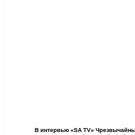
Афиша - Классическая музыка
Правопорядок
Недвижимость
В интервью «SA TV» Чрезвычайны