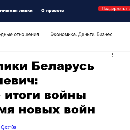
Поддержать п
нижная лавка
О проекте
дные отношения
Экономика. Деньги. Бизнес
 Технологии
Все о Швейцарии
Здоровье
лики Беларусь
невич:
Swiss Афиша
Стиль
Стильный четверг
 итоги войны
о
Видео
Русская Швейцария
мя новых войн
ера - Шоу
Афиша - Поп - Рок - Джаз
4Q&t=8s