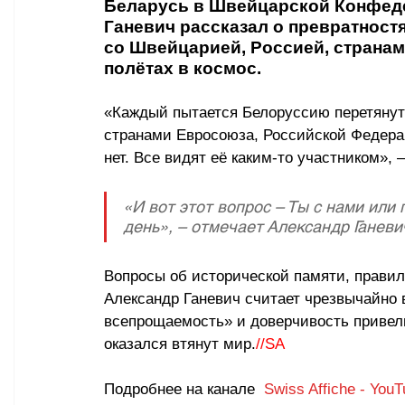
Беларусь в Швейцарской Конфед
Ганевич рассказал о превратност
со Швейцарией, Россией, странами
полётах в космос. 
«Каждый пытается Белоруссию перетянуть
странами Евросоюза, Российской Федера
нет. Все видят её каким-то участником», –
«И вот этот вопрос – Ты с нами или
день», – отмечает Александр Ганеви
Вопросы об исторической памяти, прави
Александр Ганевич считает чрезвычайно 
всепрощаемость» и доверчивость привели
оказался втянут мир.
//SA
Подробнее на канале  
Swiss Affiche - You