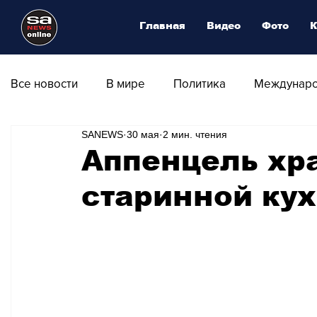
Главная
Видео
Фото
К
Все новости
В мире
Политика
Междунаро
SANEWS
30 мая
2 мин. чтения
Общество
Армия
Аналитика
Наука и
Аппенцель хра
старинной ку
Транспорт
Культура
Магия искусства
Природа - Климат
Туризм
Спорт
Фот
Афиша - Выставки - Музеи
Афиша - Театр - Оп