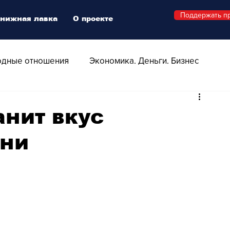
Поддержать п
нижная лавка
О проекте
дные отношения
Экономика. Деньги. Бизнес
 Технологии
Все о Швейцарии
Здоровье
нит вкус
хни
Swiss Афиша
Стиль
Стильный четверг
о
Видео
Русская Швейцария
ера - Шоу
Афиша - Поп - Рок - Джаз