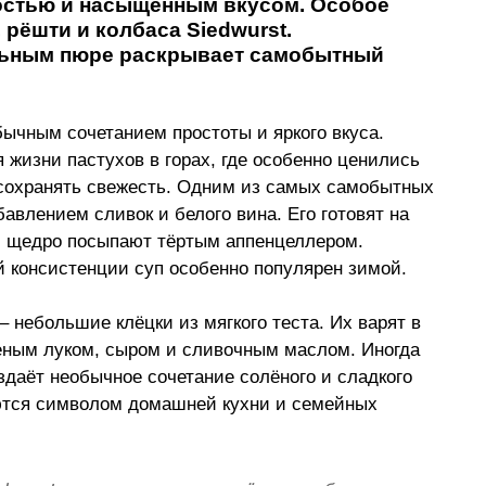
стью и насыщенным вкусом. Особое 
рёшти и колбаса Siedwurst. 
льным пюре раскрывает самобытный 
бычным сочетанием простоты и яркого вкуса. 
жизни пастухов в горах, где особенно ценились 
 сохранять свежесть. Одним из самых самобытных 
авлением сливок и белого вина. Его готовят на 
ей щедро посыпают тёртым аппенцеллером. 
 консистенции суп особенно популярен зимой.
–
 небольшие клёцки из мягкого теста. Их варят в 
еным луком, сыром и сливочным маслом. Иногда 
даёт необычное сочетание солёного и сладкого 
таются символом домашней кухни и семейных 