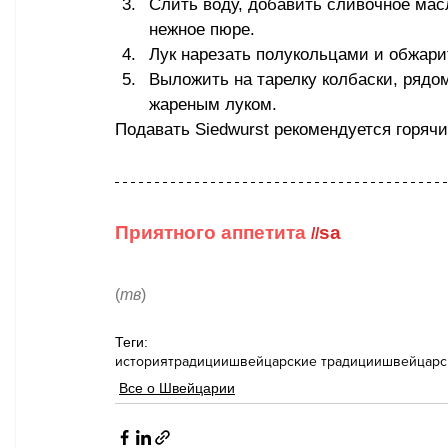
Слить воду, добавить сливочное масл
нежное пюре.
Лук нарезать полукольцами и обжарит
Выложить на тарелку колбаски, рядо
жареным луком.
Подавать Siedwurst рекомендуется горяч
Приятного аппетита 
sa
//
(
тв
)
Теги:
история
традиции
швейцарские традиции
швейцарс
Все о Швейцарии