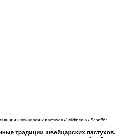
Афиша - Русские события
История
диции швейцарских пастухов // wikimedia / Schofför 
нные традиции швейцарских пастухов. 