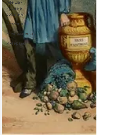
Афиша -
Русские
события
История
Недвижимость
Интервью