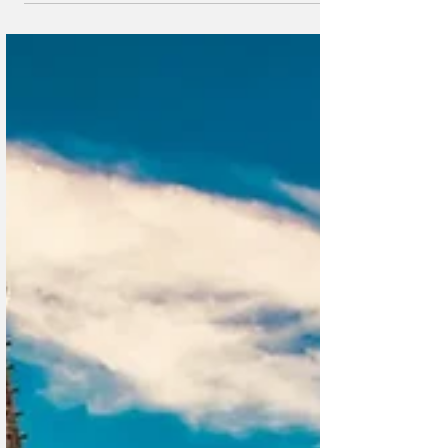
Они сражались за Гитлера
За исключением Сербии, на территории которой
фактически шла гражданская война, союзной СССР
Великобритании и нейтральных Ирландии, Швеции,
Швейцарии и Португалии против Советского Союза
воевала практически вся Европа.