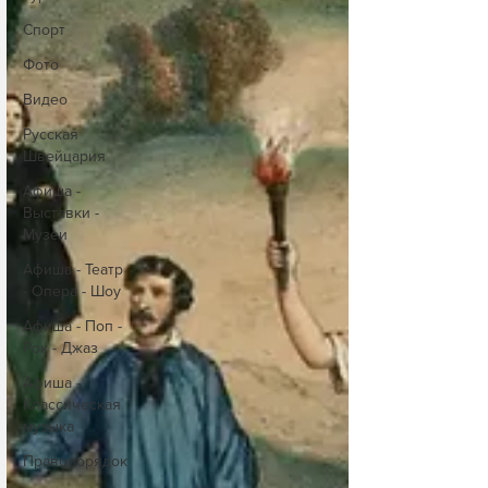
Спорт
Фото
Видео
Русская
Швейцария
Афиша -
Выставки -
Музеи
Афиша - Театр
- Опера - Шоу
Афиша - Поп -
Рок - Джаз
Афиша -
Классическая
музыка
Правопорядок