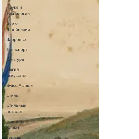
Наука и
Технологии
Все о
Швейцарии
Здоровье
Транспорт
Культура
Магия
искусства
Swiss Афиша
Стиль
Стильный
четверг
Природа -
Климат
Туризм