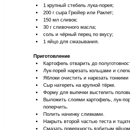
1 крупный стебель лука-порея;
200 г сыра Грюйер или Раклет;
150 мл сливок;
30 г сливочного масла;
соль и чёрный перец по вкусу;
1 яйцо для смазывания.
Приготовление
Картофель отварить до полуготовнос
Лук-порей нарезать кольцами и слег
Яблоки очистить и нарезать тонкими
Сыр натереть на крупной тёрке.
Форму для выпечки выстелить полови
Выложить слоями картофель, лук-пор
поперчить.
Полить начинку сливками.
Накрыть второй частью теста и тщат
Смазать поверхность взбитым яйцом