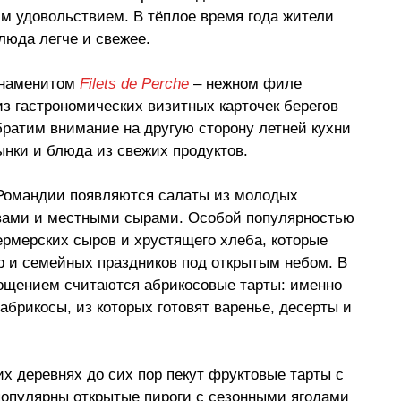
 удовольствием. В тёплое время года жители 
люда легче и свежее.
знаменитом 
Filets de Perche
–
 нежном филе 
 из гастрономических визитных карточек берегов 
братим внимание на другую сторону летней кухни 
ынки и блюда из свежих продуктов.
 Романдии появляются салаты из молодых 
вами и местными сырами. Особой популярностью 
ермерских сыров и хрустящего хлеба, которые 
ёр и семейных праздников под открытым небом. В 
ощением считаются абрикосовые тарты: именно 
рикосы, из которых готовят варенье, десерты и 
х деревнях до сих пор пекут фруктовые тарты с 
популярны открытые пироги с сезонными ягодами 