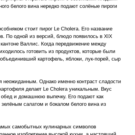
тного белого вина нередко подают солёные пироги 
собняком стоит пирог Le Cholera. Его название 
в. По одной из версий, блюдо появилось в XIX 
 кантоне Валлис. Когда передвижение между 
иходилось готовить из продуктов, которые были 
 объединивший картофель, яблоки, лук-порей, сыр 
ся неожиданным. Однако именно контраст сладости 
 картофеля делает Le Cholera уникальным. Вкус 
обед и домашнюю выпечку. Его подают как 
 зелёным салатом и бокалом белого вина из 
самых самобытных кулинарных символов 
анное изобретение высокой кухни, а настоящий 