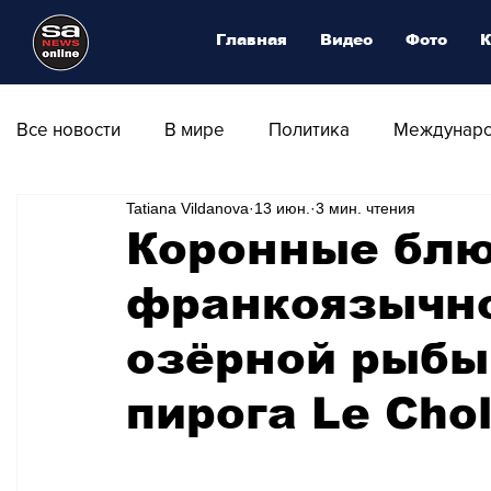
Главная
Видео
Фото
К
Все новости
В мире
Политика
Междунаро
Tatiana Vildanova
13 июн.
3 мин. чтения
Общество
Армия
Аналитика
Наука и
Коронные бл
франкоязычно
Транспорт
Культура
Магия искусства
озёрной рыбы
Природа - Климат
Туризм
Спорт
Фот
пирога Le Cho
Афиша - Выставки - Музеи
Афиша - Театр - Оп