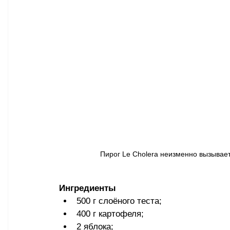
Пирог Le Cholera неизменно вызывает у
Ингредиенты
500 г слоёного теста;
400 г картофеля;
2 яблока;