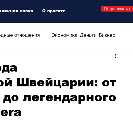
Поддержать п
нижная лавка
О проекте
дные отношения
Экономика. Деньги. Бизнес
 Технологии
Все о Швейцарии
Здоровье
юда
й Швейцарии: от
Swiss Афиша
Стиль
Стильный четверг
 до легендарного
о
Видео
Русская Швейцария
lera
ера - Шоу
Афиша - Поп - Рок - Джаз