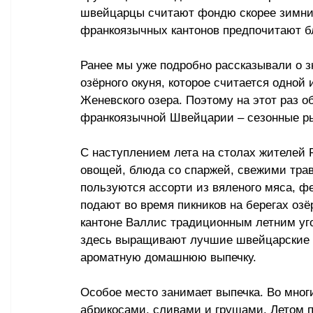
швейцарцы считают фондю скорее зимним
франкоязычных кантонов предпочитают б
Ранее мы уже подробно рассказывали о 
озёрного окуня, которое считается одной
Женевского озера. Поэтому на этот раз о
франкоязычной Швейцарии 
–
 сезонные р
С наступлением лета на столах жителей
овощей, блюда со спаржей, свежими тра
пользуются ассорти из вяленого мяса, ф
подают во время пикников на берегах оз
кантоне Валлис традиционным летним уг
здесь выращивают лучшие швейцарские аб
ароматную домашнюю выпечку.
Особое место занимает выпечка. Во многи
абрикосами, сливами и грушами. Летом 