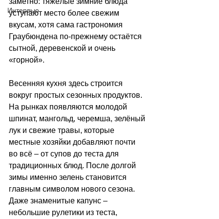
заметно: тяжёлые зимние блюда 
Интервью
уступают место более свежим 
вкусам, хотя сама гастрономия 
Граубюндена по-прежнему остаётся 
сытной, деревенской и очень 
«горной».
Весенняя кухня здесь строится 
вокруг простых сезонных продуктов. 
На рынках появляются молодой 
шпинат, мангольд, черемша, зелёный 
лук и свежие травы, которые 
местные хозяйки добавляют почти 
во всё 
–
 от супов до теста для 
традиционных блюд. После долгой 
зимы именно зелень становится 
главным символом нового сезона. 
Даже знаменитые капунс 
–
небольшие рулетики из теста, 