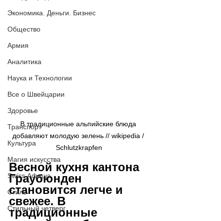
Экономика. Деньги. Бизнес
Общество
Армия
Аналитика
Наука и Технологии
Все о Швейцарии
Здоровье
В традиционные альпийские блюда 
Транспорт
добавляют молодую зелень // wikipedia / 
Культура
Schlutzkrapfen
Магия искусства
Весной кухня кантона 
Swiss Афиша
Граубюнден 
становится легче и 
Стиль
свежее. В 
Стильный четверг
традиционные 