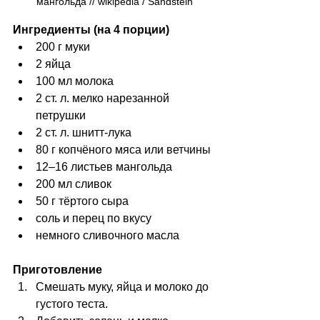
мангольда // wikipedia / Sandstein
Ингредиенты (на 4 порции)
200 г муки
2 яйца
100 мл молока
2 ст. л. мелко нарезанной 
петрушки
2 ст. л. шнитт-лука
80 г копчёного мяса или ветчины
12–16 листьев мангольда
200 мл сливок
50 г тёртого сыра
соль и перец по вкусу
немного сливочного масла
Приготовление
Смешать муку, яйца и молоко до 
густого теста.