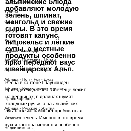
альпийские блюда 
Природа - Климат
добавляют молодую 
Туризм
зелень, шпинат, 
мангольд и свежие 
Спорт
сыры. В это время 
Фото
готовят капунс, 
пицокельс и лёгкие 
Видео
супы, а местные 
Русская Швейцария
продукты особенно 
Афиша - Выставки - Музеи
ярко передают вкус 
швейцарских Альп.
Афиша - Театр - Опера - Шоу
Афиша - Поп - Рок - Джаз
Весна в кантоне Граубюнден 
Афиша - Классическая музыка
приходит медленно. Снег ещё лежит 
на вершинах, в долинах шумят 
Правопорядок
холодные ручьи, а на альпийских 
Афиша - Русские события
лугах только начинает пробиваться 
первая зелень. Именно в это время 
История
кухня кантона меняется особенно 
Недвижимость