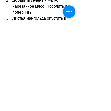
Добавить зелень и мелко 
нарезанное мясо. Посолить и 
поперчить.
Листья мангольда опустить в 
кипящую воду на 30 секунд, 
затем остудить.
На каждый лист выложить 
немного теста и свернуть 
рулетиком.
Уложить капунс в форму или 
глубокую сковороду.
Залить сливками, посыпать 
сыром и добавить немного 
сливочного масла.
Тушить под крышкой около 20 
минут на слабом огне.
Подавать горячими, посыпав свежей 
зеленью. Традиционно к капунс 