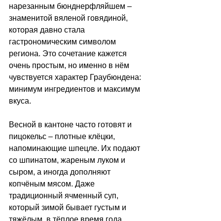
нарезанным бюнднерфляйшем 
–
знаменитой вяленой говядиной, 
которая давно стала 
гастрономическим символом 
региона. Это сочетание кажется 
очень простым, но именно в нём 
чувствуется характер Граубюндена: 
минимум ингредиентов и максимум 
вкуса.
Весной в кантоне часто готовят и 
пицокельс 
–
 плотные клёцки, 
напоминающие шпецле. Их подают 
со шпинатом, жареным луком и 
сыром, а иногда дополняют 
копчёным мясом. Даже 
традиционный ячменный суп, 
который зимой бывает густым и 
тяжёлым, в тёплое время года 