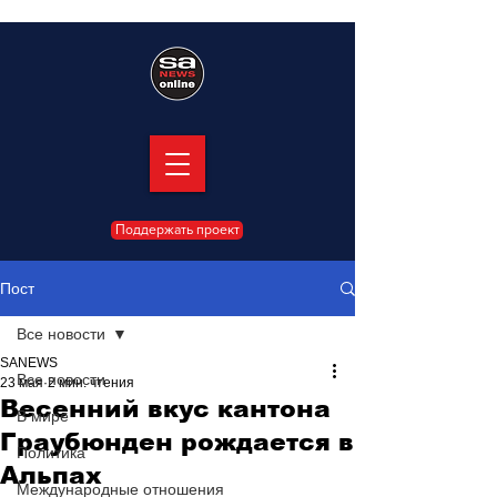
Поддержать проект
Пост
Все новости
SANEWS
Все новости
23 мая
2 мин. чтения
Весенний вкус кантона
В мире
Граубюнден рождается в
Политика
Альпах
Международные отношения