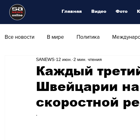
Главная
Видео
Фото
К
Все новости
В мире
Политика
Междунаро
SANEWS
12 июн.
2 мин. чтения
Общество
Армия
Аналитика
Наука и
Каждый третий
Швейцарии на
Транспорт
Культура
Магия искусства
скоростной р
Природа - Климат
Туризм
Спорт
Фот
.
Афиша - Выставки - Музеи
Афиша - Театр - Оп