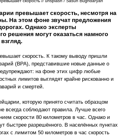
ревышает скорость // 
unsplash / 
Sasun Bughdaryan
рии превышает скорость, несмотря на 
ы. На этом фоне звучат предложения 
орогах. Однако эксперты 
го решения могут оказаться намного 
 взгляд.
евышает скорость. К такому выводу пришли 
арий (BPA), представившие новые данные о 
редупреждают: на фоне этих цифр любые 
остных лимитов выглядят крайне рискованно и 
аварий и смертей.
ейцарии, которую принято считать образцом 
не всегда соблюдают правила. Лучше всего 
нием скорости 80 километров в час. Однако и 
ут быстрее разрешённого. В населённых пунктах 
гах с лимитом 50 километров в час скорость 