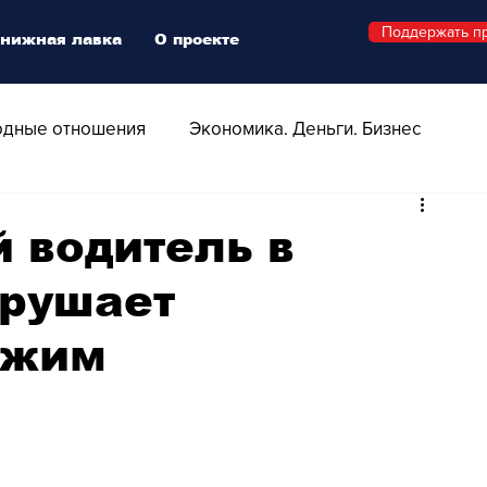
Поддержать п
нижная лавка
О проекте
дные отношения
Экономика. Деньги. Бизнес
 Технологии
Все о Швейцарии
Здоровье
 водитель в
рушает
Swiss Афиша
Стиль
Стильный четверг
ежим
о
Видео
Русская Швейцария
ера - Шоу
Афиша - Поп - Рок - Джаз