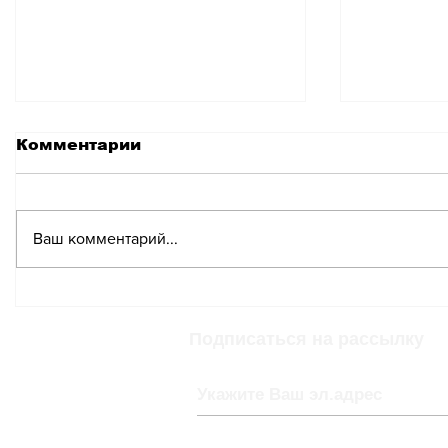
Комментарии
Ваш комментарий...
В Швейцарии едва не
Большой
повысили скорость на
Женевы
автострадах до 130 км/
огранич
Подписаться на рассылку
ч, но могут снизить до
транспо
80 км/ч
магистр