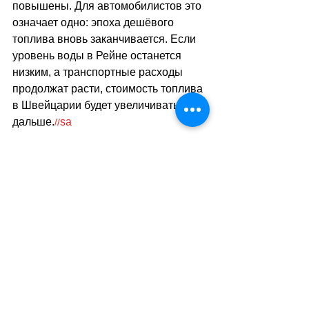
повышены. Для автомобилистов это 
означает одно: эпоха дешёвого 
топлива вновь заканчивается. Если 
уровень воды в Рейне останется 
низким, а транспортные расходы 
продолжат расти, стоимость топлива 
в Швейцарии будет увеличиваться и 
дальше.
sa
//
(
ар
)
Теги:
новости швейцарии
экономика
транспорт
автомобили
Экономика. Деньги. Бизнес