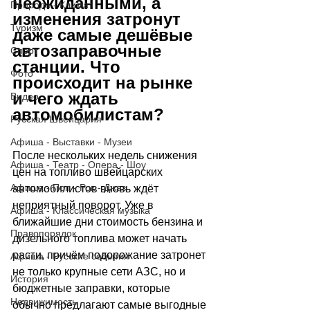
неожиданными, а 
Природа - Климат
изменения затронут 
Туризм
даже самые дешёвые 
автозаправочные 
Спорт
станции. Что 
Фото
происходит на рынке 
и чего ждать 
Видео
автомобилистам?
Русская Швейцария
Афиша - Выставки - Музеи
После нескольких недель снижения 
Афиша - Театр - Опера - Шоу
цен на топливо швейцарских 
Афиша - Поп - Рок - Джаз
автомобилистов вновь ждёт 
неприятный поворот. Уже в 
Афиша - Классическая музыка
ближайшие дни стоимость бензина и 
Правопорядок
дизельного топлива может начать 
расти, причём подорожание затронет 
Афиша - Русские события
не только крупные сети АЗС, но и 
История
бюджетные заправки, которые 
Недвижимость
обычно предлагают самые выгодные 