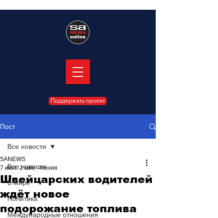
Поддержать проект
Пост
Все новости
SANEWS
Все новости
7 июл.
2 мин. чтения
Швейцарских водителей
В мире
ждёт новое
Политика
подорожание топлива
Международные отношения