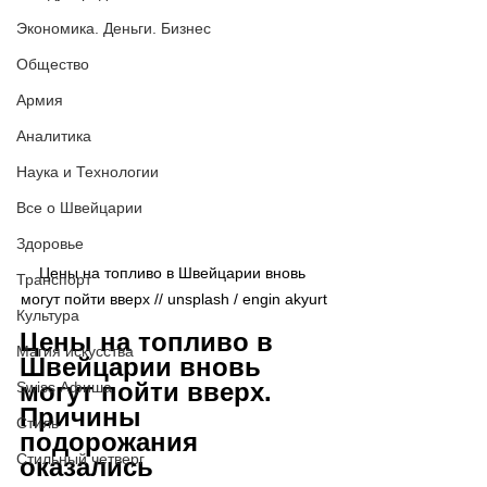
Экономика. Деньги. Бизнес
Общество
Армия
Аналитика
Наука и Технологии
Все о Швейцарии
Здоровье
Цены на топливо в Швейцарии вновь 
Транспорт
могут пойти вверх // 
unsplash / 
engin akyurt
Культура
Цены на топливо в 
Магия искусства
Швейцарии вновь 
могут пойти вверх. 
Swiss Афиша
Причины 
Стиль
подорожания 
Стильный четверг
оказались 