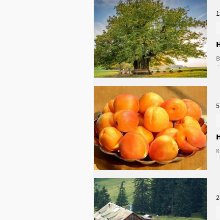
Общество
Армия
1
Транспорт
Культура
В
О
Природа - Климат
Ту
5
Афиша - Выставки - Муз
К
И
Афиша - Классическая 
2
Недвижимость