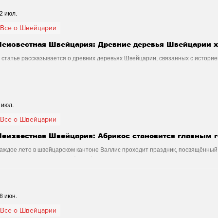
Аналитика
Наука и Технологии
Все о Шве
2 июл.
Все о Швейцарии
Неизвестная Швейцария: Древние деревья Швейцарии х
Магия искусства
Swiss Афиша
Стиль
 статье рассказывается о древних деревьях Швейцарии, связанных с истори
ни веками сохраняют память о прошлом и остаются живыми символами альпи
ризм
Спорт
Фото
Видео
Русская Шв
 июл.
Все о Швейцарии
еи
Афиша - Театр - Опера - Шоу
Афиша - Поп 
Неизвестная Швейцария: Абрикос становится главным г
аждое лето в швейцарском кантоне Валлис проходит праздник, посвящённый
стория, традиции и атмосфера фестиваля раскрывают удивительную сторон
музыка
Правопорядок
Афиша - Русские соб
8 июн.
Все о Швейцарии