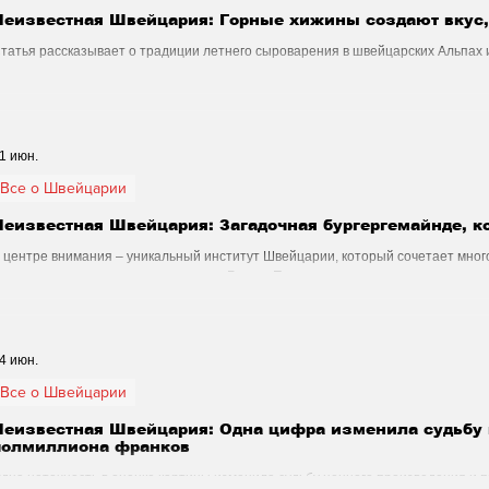
Неизвестная Швейцария: Горные хижины создают вкус, 
татья рассказывает о традиции летнего сыроварения в швейцарских Альпах 
роизводства сыра в горных условиях, а также где туристы могут увидеть его 
есте.
1 июн.
Все о Швейцарии
Неизвестная Швейцария: Загадочная бургергемайнде, ко
 центре внимания – уникальный институт Швейцарии, который сочетает мно
ктивы и заметное влияние на жизнь Берна. Почему вокруг него не утихают спо
XI веке?
4 июн.
Все о Швейцарии
Неизвестная Швейцария: Одна цифра изменила судьбу
полмиллиона франков
дна неточность в оценке картины изменила судьбу ценного произведения и 