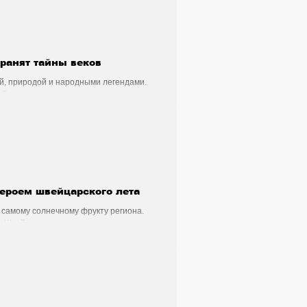
йцарии
Здоровье
ранят тайны веков
Стильный четверг
ей, природой и народными легендами.
йских земель.
ейцария
- Рок - Джаз
ероем швейцарского лета
 самому солнечному фрукту региона.
у Швейцарии.
ытия
История