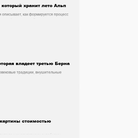
который хранит лето Альп
и описывает, как формируется процесс
и попробовать свежий продукт прямо на
торая владеет третью Берна
говековые традиции, внушительные
ры и как он сохраняет свои позиции в
 картины стоимостью
привела к многолетнему судебному