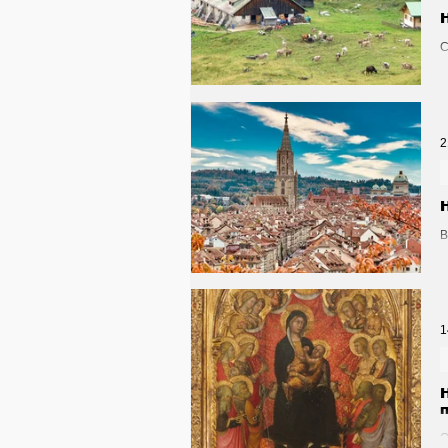
С
п
м
2
В
а
X
1
О