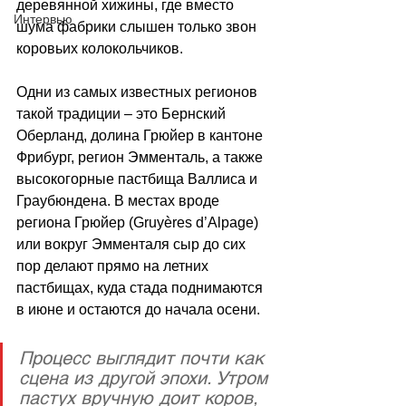
деревянной хижины, где вместо 
Интервью
шума фабрики слышен только звон 
коровьих колокольчиков. 
Одни из самых известных регионов 
такой традиции 
–
 это Бернский 
Оберланд, долина Грюйер в кантоне 
Фрибург, регион Эмменталь, а также 
высокогорные пастбища Валлиса и 
Граубюндена. В местах вроде 
региона Грюйер (Gruyères d’Alpage) 
или вокруг Эмменталя сыр до сих 
пор делают прямо на летних 
пастбищах, куда стада поднимаются 
в июне и остаются до начала осени.
Процесс выглядит почти как 
сцена из другой эпохи. Утром 
пастух вручную доит коров, 