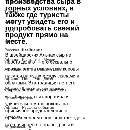
производства сыра в 
Природа - Климат
горных условиях, а 
Туризм
также где туристы 
могут увидеть его и 
Спорт
попробовать свежий 
Фото
продукт прямо на 
месте.
Видео
Русская Швейцария
В швейцарских Альпах сыр не 
Афиша - Выставки - Музеи
просто делают 
–
 его буквально 
«рождают» на высоте, где коровы 
Афиша - Театр - Опера - Шоу
пасутся на лугах между скалами и 
Афиша - Поп - Рок - Джаз
облаками. Эта традиция летнего 
Афиша - Классическая музыка
сыроварения на альпийских 
пастбищах до сих пор жива и 
Правопорядок
удивительно мало похожа на 
Афиша - Русские события
привычное представление о 
История
промышленном производстве: здесь 
всё начинается с травы, росы и 
Недвижимость