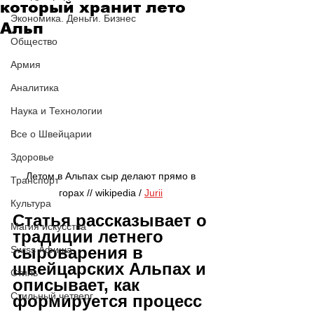
который хранит лето
Экономика. Деньги. Бизнес
Альп
Общество
Армия
Аналитика
Наука и Технологии
Все о Швейцарии
Здоровье
Летом в Альпах сыр делают прямо в 
Транспорт
горах // wikipedia / 
Jurii
Культура
Статья рассказывает о 
Магия искусства
традиции летнего 
сыроварения в 
Swiss Афиша
швейцарских Альпах и 
Стиль
описывает, как 
Стильный четверг
формируется процесс 