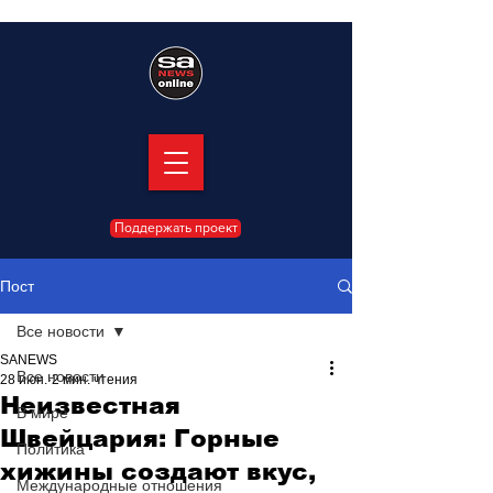
Поддержать проект
Пост
Все новости
SANEWS
Все новости
28 июн.
2 мин. чтения
Неизвестная
В мире
Швейцария: Горные
Политика
хижины создают вкус,
Международные отношения