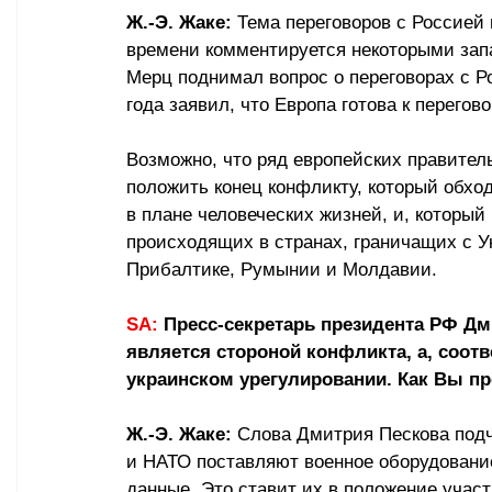
Ж.-Э. Жаке:
 Тема переговоров с Россией
времени комментируется некоторыми зап
Мерц поднимал вопрос о переговорах с Ро
года заявил, что Европа готова к перегово
Возможно, что ряд европейских правител
положить конец конфликту, который обход
в плане человеческих жизней, и, который
происходящих в странах, граничащих с У
Прибалтике, Румынии и Молдавии.
SA:
 Пресс-секретарь президента РФ Дми
является стороной конфликта, а, соот
украинском урегулировании. Как Вы пр
Ж.-Э. Жаке:
 Слова Дмитрия Пескова подч
и НАТО поставляют военное оборудовани
данные. Это ставит их в положение участ