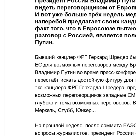
Президент России Владимир Путин
видеть переговорщиком от Европы
И вот уже больше трёх недель ме
наперебой предлагает своих канд
факт того, что в Евросоюзе пытают
разговор с Россией, является по
Путин.
Бывший канцлер ФРГ Герхард Шредер был
ЕС для возможных переговоров между Бр
Владимир Путин во время пресс-конферен
перестаёт искать достойную фигуру для п
экс-канцлера ФРГ Герхарда Шрёдера, пр
возможных переговорщиков западные СМИ
глубоко и тема возможных переговоров. В
Меркель, Стубб, Юнкер... 
На прошлой неделе, после саммита ЕАЭС,
вопросы журналистов, президент России с