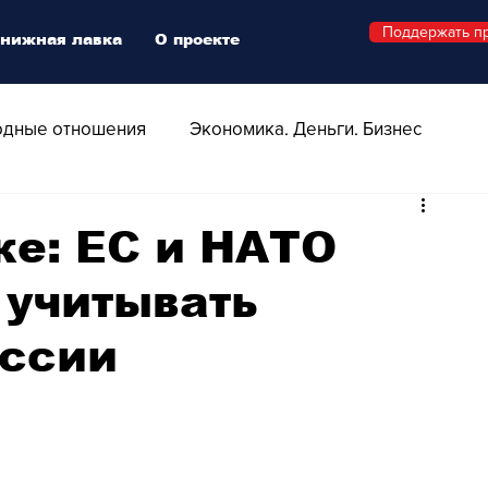
Поддержать п
нижная лавка
О проекте
дные отношения
Экономика. Деньги. Бизнес
 Технологии
Все о Швейцарии
Здоровье
ке: ЕС и НАТО
 учитывать
Swiss Афиша
Стиль
Стильный четверг
оссии
о
Видео
Русская Швейцария
ера - Шоу
Афиша - Поп - Рок - Джаз