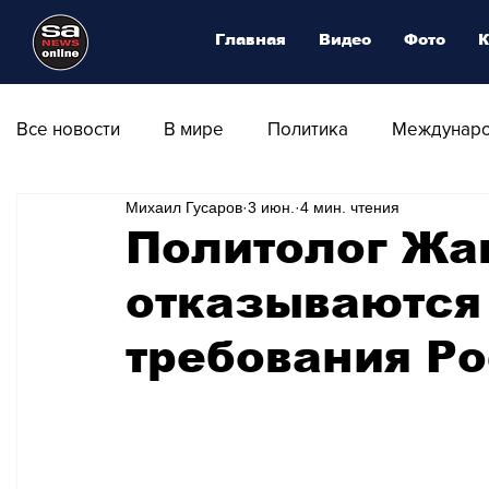
Главная
Видео
Фото
К
Все новости
В мире
Политика
Междунаро
Михаил Гусаров
3 июн.
4 мин. чтения
Общество
Армия
Аналитика
Наука и
Политолог Жа
отказываются
Транспорт
Культура
Магия искусства
требования Р
Природа - Климат
Туризм
Спорт
Фот
Афиша - Выставки - Музеи
Афиша - Театр - Оп