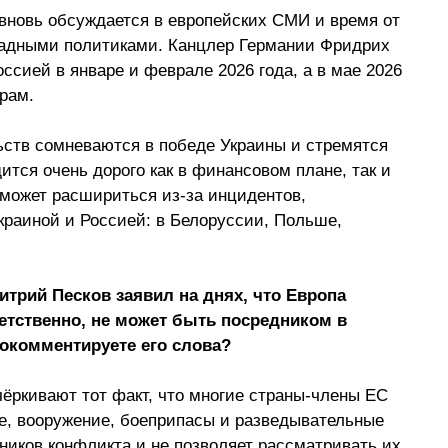
 вновь обсуждается в европейских СМИ и время от 
адными политиками. Канцлер Германии Фридрих 
ссией в январе и феврале 2026 года, а в мае 2026 
рам. 
ьств сомневаются в победе Украины и стремятся 
ится очень дорого как в финансовом плане, так и 
 может расшириться из-за инцидентов, 
краиной и Россией: в Белоруссии, Польше, 
трий Песков заявил на днях, что 
Европа 
ветственно, не может быть посредником в 
окомментируете его слова?
ёркивают тот факт, что многие страны-члены ЕС 
е, вооружение, боеприпасы и разведывательные 
ников конфликта и не позволяет рассматривать их 