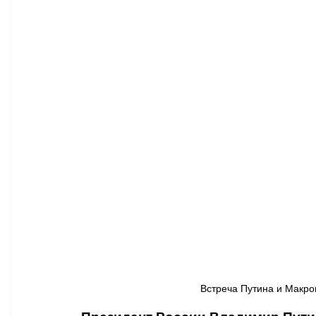
Афиша - Классическая музыка
Правопорядок
Недвижимость
Встреча Путина и Макрон