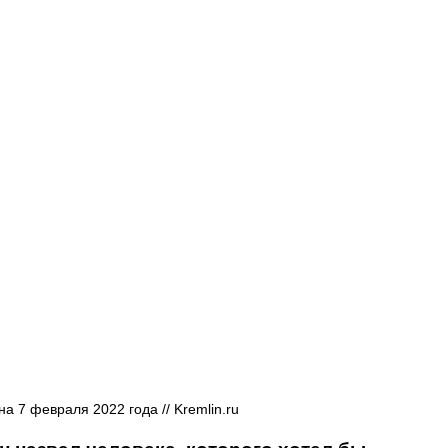
Афиша - Русские события
История
а 7 февраля 2022 года // Kremlin.ru