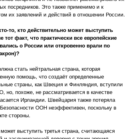
ых посредников. Это также применимо и к 
ётом их заявлений и действий в отношении России.
 кто-то, кто действительно может выступить 
 тот факт, что практически все европейские 
ались о России или откровенно врали по 
акрон)?
лжна стать нейтральная страна, которая 
оенную помощь, что создаёт определенные 
льные страны, как Швеция и Финляндия, вступили 
, но, похоже, не рассматривается в качестве 
касается Ирландии. Швейцария также потеряла 
т Безопасности ООН неэффективен, поскольку в 
кте стороны.
 может выступить третья страна, считающаяся 
й и заслуживающей доверия с точки зрения 