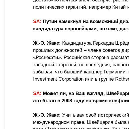
политических гарантий, например Китай 
SA:
 Путин намекнул на возможный диал
кандидатура европейцами, похоже, даж
Ж.-Э. Жаке:
 Кандидатура Герхарда Шрёде
прошлых должностей – члена советов дир
«Роснефти». Российская сторона рассмат
западной стороной, но последняя, напрот
забывая, что бывший канцлер Германии т
Investment Corporation или в группе Rothsc
SA:
 Может ли, на Ваш взгляд, Швейцар
это было в 2008 году во время конфлик
Ж.-Э. Жаке:
 Учитывая свой исторический
международном праве, Швейцария была б