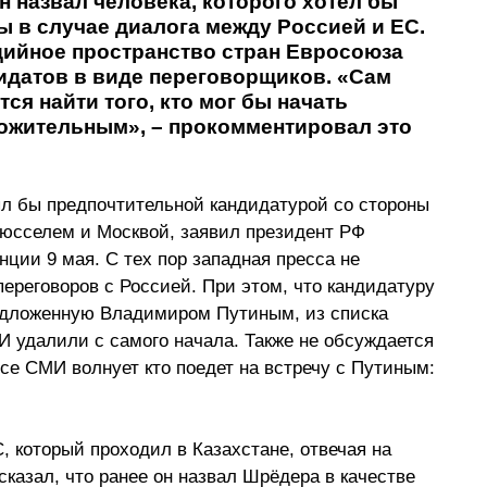
 назвал человека, которого хотел бы 
 в случае диалога между Россией и ЕС. 
дийное пространство стран Евросоюза 
идатов в виде переговорщиков. «Сам 
ся найти того, кто мог бы начать 
ложительным», – прокомментировал это 
 бы предпочтительной кандидатурой со стороны 
юсселем и Москвой, заявил президент РФ 
ции 9 мая. С тех пор западная пресса не 
ереговоров с Россией. При этом, что кандидатуру 
едложенную Владимиром Путиным, из списка 
 удалили с самого начала. Также не обсуждается 
се СМИ волнует кто поедет на встречу с Путиным: 
 который проходил в Казахстане, отвечая на 
казал, что ранее он назвал Шрёдера в качестве 