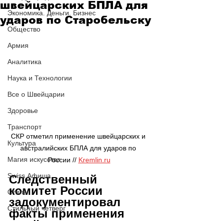
швейцарских БПЛА для
Экономика. Деньги. Бизнес
ударов по Старобельску
Общество
Армия
Аналитика
Наука и Технологии
Все о Швейцарии
Здоровье
Транспорт
СКР отметил применение швейцарских и 
Культура
австралийских БПЛА для ударов по 
Магия искусства
России // 
Kremlin.ru
Swiss Афиша
Следственный 
комитет России 
Стиль
задокументировал 
Стильный четверг
факты применения 