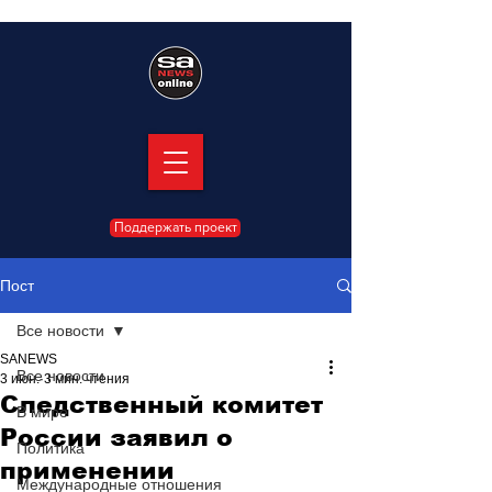
Поддержать проект
Пост
Все новости
SANEWS
Все новости
3 июн.
3 мин. чтения
Следственный комитет
В мире
России заявил о
Политика
применении
Международные отношения