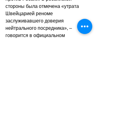
стороны была отмечена «утрата 
Швейцарией реноме 
заслуживавшего доверия 
нейтрального посредника», – 
говорится в официальном 
сообщении на сайте МИД РФ. 
Сергей Лавров подчеркнул на 
встрече с министром иностранных 
дел Швейцарии Иньяцио Кассисом 
«на полях» 
80-й сессии Генеральной 
Ассамблеи ООН, в Нью-Йорке, 24 
сентября 2025 года
, что проводимая 
властями Конфедерации 
недружественная политика в 
отношении России не может не 
учитываться при выстраивании 
российской линии на швейцарском 
направлении.
sa
//