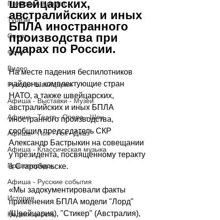
швейцарских, 
Природа - Климат
австралийских и иных 
Туризм
БПЛА иностранного 
производства при 
Спорт
ударах по России.
Фото
Видео
На месте падения беспилотников 
найдены комплектующие стран 
Русская Швейцария
НАТО, а также швейцарских, 
Афиша - Выставки - Музеи
австралийских и иных БПЛА 
Афиша - Театр - Опера - Шоу
иностранного производства, 
сообщил председатель СКР 
Афиша - Поп - Рок - Джаз
Александр Бастрыкин на совещании 
Афиша - Классическая музыка
у президента, посвящённому теракту 
Правопорядок
в Старобельске.
Афиша - Русские события
«Мы задокументировали факты 
История
применения БПЛА модели "Лорд" 
(Швейцария), "Стикер" (Австралия), 
Недвижимость