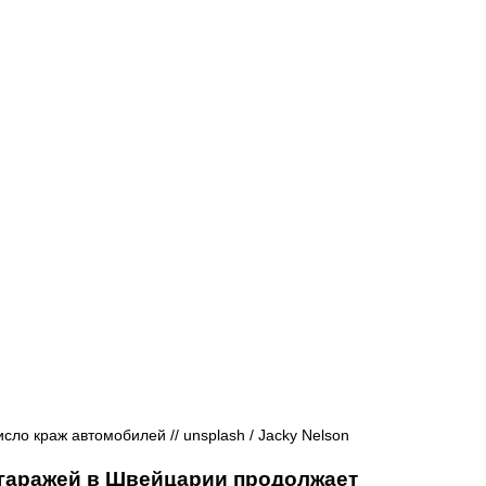
Афиша - Русские события
История
сло краж автомобилей // 
unsplash / 
Jacky Nelson
 гаражей в Швейцарии продолжает 