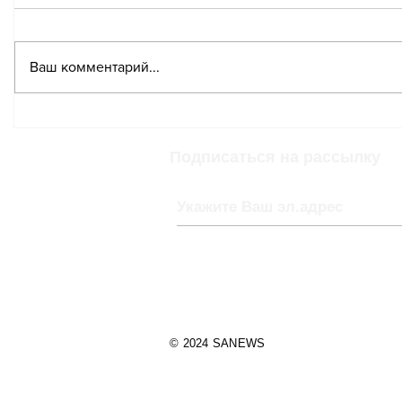
Ваш комментарий...
Зарядка
Автомо
электромобиля может
Швейца
привести к краже
год с р
Подписаться на рассылку
данных банковской
карты
© 2024 SANEWS