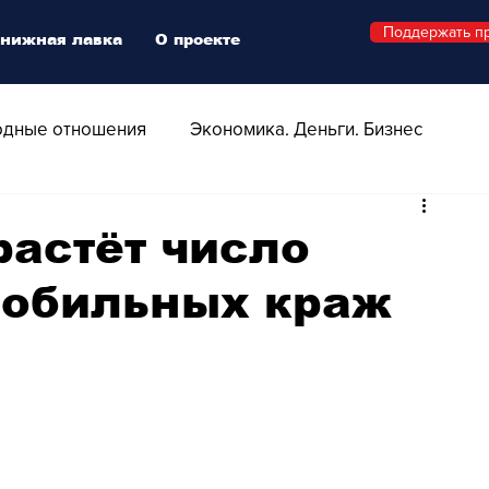
Поддержать п
нижная лавка
О проекте
дные отношения
Экономика. Деньги. Бизнес
 Технологии
Все о Швейцарии
Здоровье
растёт число
мобильных краж
Swiss Афиша
Стиль
Стильный четверг
о
Видео
Русская Швейцария
ера - Шоу
Афиша - Поп - Рок - Джаз