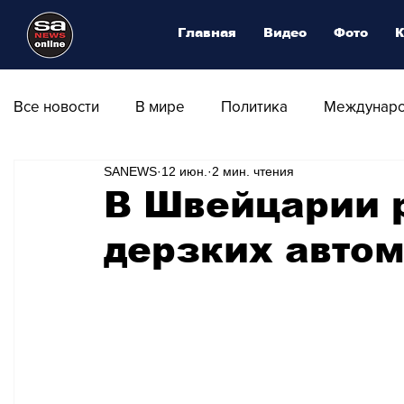
Главная
Видео
Фото
К
Все новости
В мире
Политика
Междунаро
SANEWS
12 июн.
2 мин. чтения
Общество
Армия
Аналитика
Наука и
В Швейцарии 
дерзких авто
Транспорт
Культура
Магия искусства
Природа - Климат
Туризм
Спорт
Фот
Афиша - Выставки - Музеи
Афиша - Театр - Оп