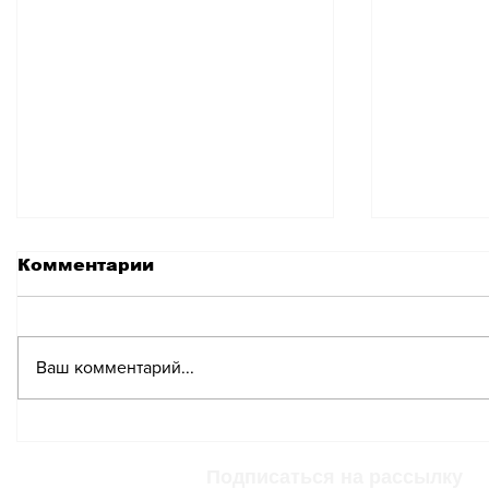
Комментарии
Ваш комментарий...
Где в Швейцарии
Налоги
выгоднее всего
автомоб
заправлять свой
без сл
Подписаться на рассылку