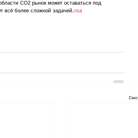
 области CO2 рынок может оставаться под 
ет всё более сложной задачей.
sa
//
Смот