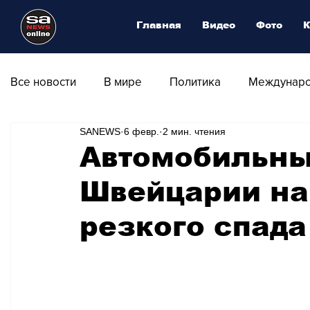
Главная
Видео
Фото
К
Все новости
В мире
Политика
Междунаро
SANEWS
6 февр.
2 мин. чтения
Общество
Армия
Аналитика
Наука и
Автомобильны
Швейцарии нач
Транспорт
Культура
Магия искусства
резкого спада
Природа - Климат
Туризм
Спорт
Фот
Афиша - Выставки - Музеи
Афиша - Театр - Оп