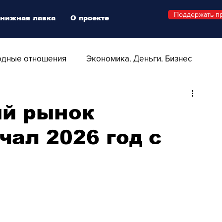
Поддержать п
нижная лавка
О проекте
дные отношения
Экономика. Деньги. Бизнес
 Технологии
Все о Швейцарии
Здоровье
й рынок
ал 2026 год с
Swiss Афиша
Стиль
Стильный четверг
о
Видео
Русская Швейцария
ера - Шоу
Афиша - Поп - Рок - Джаз