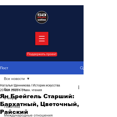
Поддержать проект
Пост
Все новости
Наталья Щенникова / Историк искусства
Все новости
20 мая 2023 г.
5 мин. чтения
Ян Брейгель Старший:
В мире
Бархатный, Цветочный,
Политика
Райский
Международные отношения