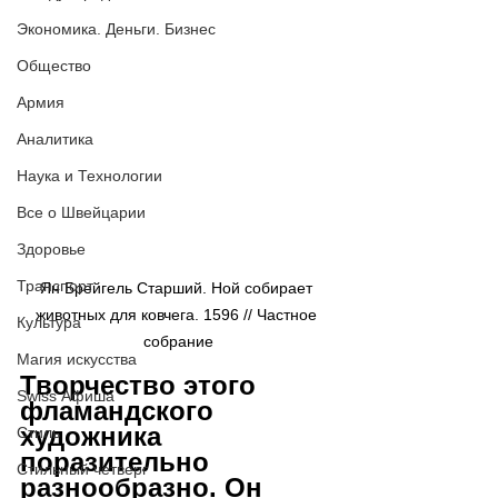
Экономика. Деньги. Бизнес
Общество
Армия
Аналитика
Наука и Технологии
Все о Швейцарии
Здоровье
Транспорт
Ян Брейгель Старший. Ной собирает 
животных для ковчега. 1596 // Частное 
Культура
собрание
Магия искусства
Творчество этого 
Swiss Афиша
фламандского 
художника 
Стиль
поразительно 
Стильный четверг
разнообразно. Он 