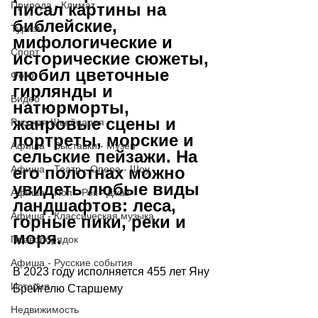
Природа - Климат
писал картины на 
библейские, 
Туризм
мифологические и 
Спорт
исторические сюжеты, 
любил цветочные 
Фото
гирлянды и 
Видео
натюрморты, 
жанровые сцены и 
Русская Швейцария
портреты, морские и 
Афиша - Выставки - Музеи
сельские пейзажи. На 
Афиша - Театр - Опера - Шоу
его полотнах можно 
увидеть любые виды 
Афиша - Поп - Рок - Джаз
ландшафтов: леса, 
Афиша - Классическая музыка
горные пики, реки и 
моря. 
Правопорядок
Афиша - Русские события
В 2023 году исполняется 455 лет Яну 
История
Брейгелю Старшему
Недвижимость