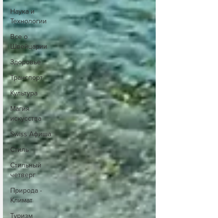
Наука и
Технологии
Все о
Швейцарии
Здоровье
Транспорт
Культура
Магия
искусства
Swiss Афиша
Стиль
Стильный
четверг
Природа -
Климат
Туризм