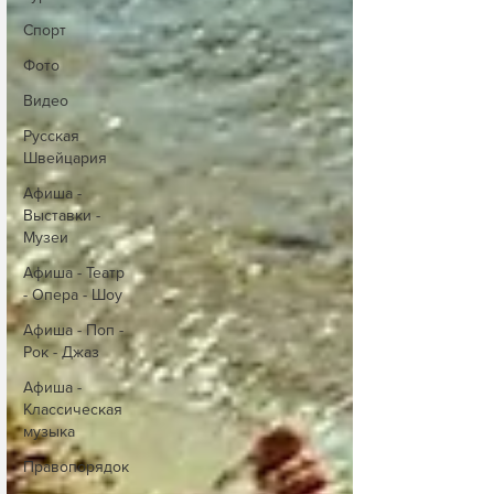
Спорт
Фото
Видео
Русская
Швейцария
Афиша -
Выставки -
Музеи
Афиша - Театр
- Опера - Шоу
Афиша - Поп -
Рок - Джаз
Афиша -
Классическая
музыка
Правопорядок