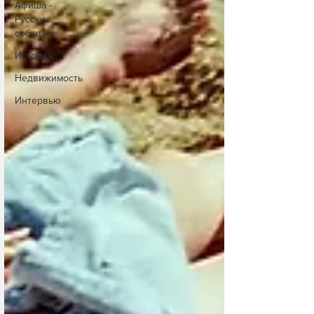
Афиша -
Русские
события
История
Недвижимость
Интервью