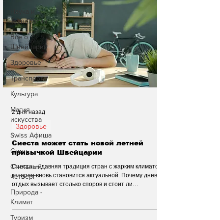
Наука и
Технологии
Все о
Швейцарии
Здоровье
Транспорт
Культура
Магия
2 дня назад
искусства
Здоровье
Swiss Афиша
Сиеста может стать новой летней
Стиль
привычкой Швейцарии
Стильный
Сиеста — давняя традиция стран с жарким климатом,
которая вновь становится актуальной. Почему дневной
четверг
отдых вызывает столько споров и стоит ли
Природа -
пересмотреть привычный распорядок дня во время
Климат
летнего зноя?
Туризм