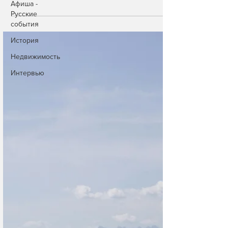
Афиша -
какие выводы сделали специалисты.
Русские
события
История
Недвижимость
Интервью