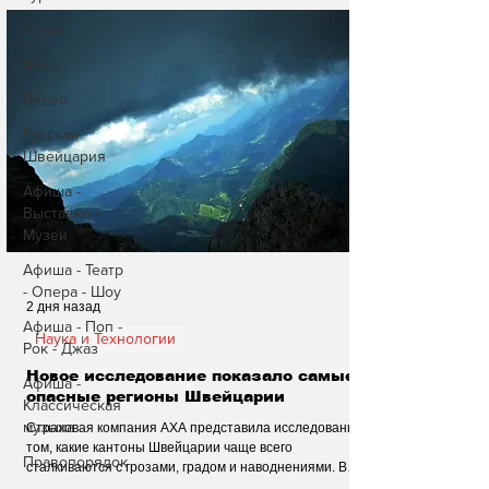
Спорт
Фото
Видео
Русская
Швейцария
Афиша -
Выставки -
Музеи
Афиша - Театр
- Опера - Шоу
2 дня назад
Афиша - Поп -
Наука и Технологии
Рок - Джаз
Новое исследование показало самые
Афиша -
опасные регионы Швейцарии
Классическая
музыка
Страховая компания AXA представила исследование о
том, какие кантоны Швейцарии чаще всего
Правопорядок
сталкиваются с грозами, градом и наводнениями. В
статье рассказывается о результатах анализа и о том,