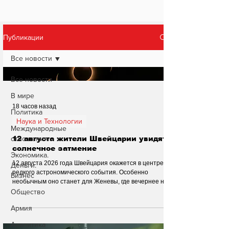
Публикации
Все новости
Все новости
В мире
18 часов назад
Политика
Наука и Технологии
Международные
отношения
12 августа жители Швейцарии увидят
солнечное затмение
Экономика.
12 августа 2026 года Швейцария окажется в центре
Деньги.
редкого астрономического события. Особенно
Бизнес
необычным оно станет для Женевы, где вечернее небо
может подарить зрелище, которое запомнится
Общество
надолго.
Армия
Аналитика