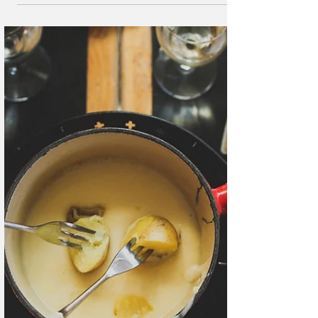
Наука и Технологии
Новые данные изменили взгляд на
скорость потепления Земли
Новое исследование заставило учёных по-новому
взглянуть на темпы глобального потепления.
Неожиданные данные могут изменить представления
о том, где сегодня находится климатическая «точка
отсчёта».