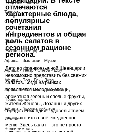
Швейцарии. В тексте 
Природа - Климат
отмечаются 
Туризм
характерные блюда, 
популярные 
Спорт
сочетания 
Фото
ингредиентов и общая 
роль салатов в 
Видео
сезонном рационе 
Русская Швейцария
региона.
Афиша - Выставки - Музеи
Лето во франкоязычной Швейцарии 
Афиша - Театр - Опера - Шоу
невозможно представить без свежих 
Афиша - Поп - Рок - Джаз
салатов. Когда на рынках 
появляются молодые овощи, 
Афиша - Классическая музыка
ароматная зелень и спелые фрукты, 
Правопорядок
жители Женевы, Лозанны и других 
Афиша - Русские события
городов Романдии с удовольствием 
включают их в своё ежедневное 
История
меню. Здесь салат 
–
 это не просто 
Недвижимость
закуска, а важная часть летней 