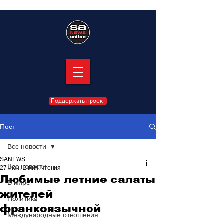
Поддержать проект
Пост
Все новости
SANEWS
Все новости
27 июн.
2 мин. чтения
Любимые летние салаты
В мире
жителей
Политика
франкоязычной
Международные отношения