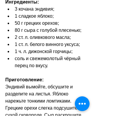
Ингредиенты:
3 кочана эндивия;
1 сладкое яблоко;
50 г грецких орехов;
80 г сыра с голубой плесенью;
2 ст. л. оливкового масла;
1 ст. л. белого винного уксуса;
1 ч. л. дижонской горчицы;
соль и свежемолотый чёрный 
перец по вкусу.
Приготовление:
Эндивий вымойте, обсушите и 
разделите на листья. Яблоко 
нарежьте тонкими ломтиками. 
Грецкие орехи слегка подсушите на 
сухой сковороде. Сыр раскрошите 
небольшими кусочками. Для 
заправки смешайте оливковое 