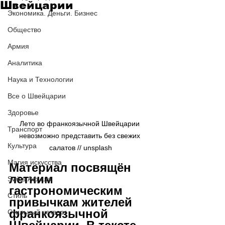
Швейцарии
Экономика. Деньги. Бизнес
Общество
Армия
Аналитика
Наука и Технологии
Все о Швейцарии
Здоровье
Лето во франкоязычной Швейцарии 
Транспорт
невозможно представить без свежих 
Культура
салатов // 
unsplash
Магия искусства
Материал посвящён 
летним 
Swiss Афиша
гастрономическим 
Стиль
привычкам жителей 
франкоязычной 
Стильный четверг