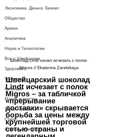
Экономика. Деньги. Бизнес
Общество
Армия
Аналитика
Наука и Технологии
Все о Швейцарии
Шоколад Lindt начал исчезать с полок 
Migros // 
Ekaterina Zaretskaya
Здоровье
Швейцарский шоколад 
Транспорт
Lindt исчезает с полок 
Культура
Migros 
–
 за табличкой 
Магия искусства
«прерывание 
доставки» скрывается 
Swiss Афиша
борьба за цены между 
Стиль
крупнейшей торговой 
сетью страны и 
Стильный четверг
легендарным 