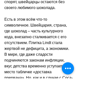
спорят, швейцарцы остаются без 
своего любимого шоколада. 
Есть в этом всём что-то 
символичное. Швейцария, страна, 
где шоколад 
–
 часть культурного 
кода, внезапно сталкивается с его 
отсутствием. Плитка Lindt стала 
жертвой не дефицита, а экономики. 
В мире, где даже сладости 
подчиняются законам инфляции, 
вкус детства временно уступает 
место табличке «доставка 
прервана». Но, как и в случае с Coca-
Cola, можно ожидать, что скоро 
стороны договорятся.
sa
//
(
ез
)
Теги: