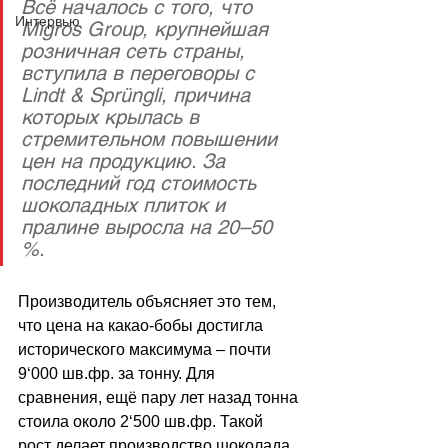
Всё началось с того, что 
Интервью
Migros Group, крупнейшая 
розничная сеть страны, 
вступила в переговоры с 
Lindt & Sprüngli, причина 
которых крылась в 
стремительном повышении 
цен на продукцию. За 
последний год стоимость 
шоколадных плиток и 
пралине выросла на 20–50 
%. 
Производитель объясняет это тем, 
что цена на какао-бобы достигла 
исторического максимума 
–
 почти 
9
‘
000 шв.фр. за тонну. Для 
сравнения, ещё пару лет назад тонна 
стоила около 2
‘
500 шв.фр. Такой 
рост делает производство шоколада 