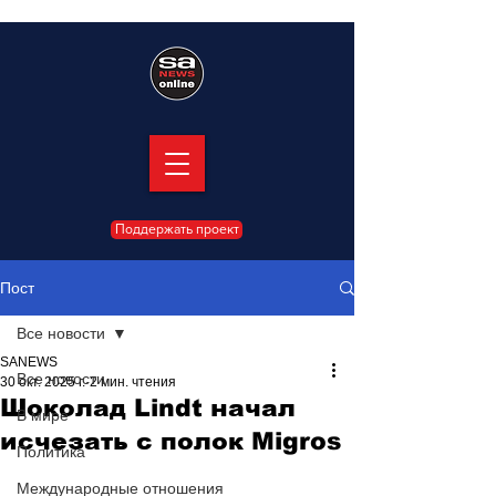
Поддержать проект
Пост
Все новости
SANEWS
Все новости
30 окт. 2025 г.
2 мин. чтения
Шоколад Lindt начал
В мире
исчезать с полок Migros
Политика
Международные отношения