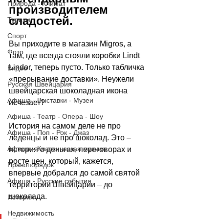
Природа - Климат
производителем 
сладостей. 
Туризм
Спорт
Вы приходите в магазин Migros, а 
Фото
там, где всегда стояли коробки Lindt 
Lindor, теперь пусто. Только табличка 
Видео
«прерывание доставки». Неужели 
Русская Швейцария
швейцарская шоколадная икона 
Афиша - Выставки - Музеи
исчезает? 
Афиша - Театр - Опера - Шоу
История на самом деле не про 
Афиша - Поп - Рок - Джаз
леденцы и не про шоколад. Это 
–
Афиша - Классическая музыка
история о деньгах, переговорах и 
росте цен, который, кажется, 
Правопорядок
впервые добрался до самой святой 
Афиша - Русские события
территории Швейцарии 
–
 до 
шоколада. 
История
Недвижимость