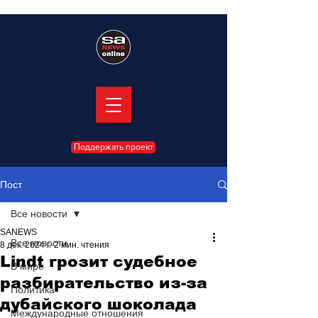
Поддержать проект
Пост
Все новости
SANEWS
Все новости
8 дек. 2024 г.
2 мин. чтения
Lindt грозит судебное
В мире
разбирательство из-за
Политика
дубайского шоколада
Международные отношения