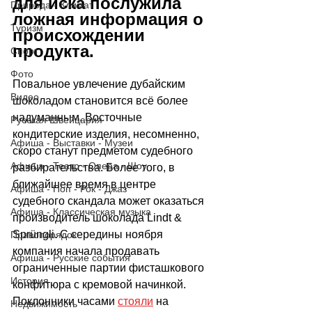
для иска послужила 
Природа - Климат
ложная информация о 
Туризм
происхождении 
продукта.
Спорт
Фото
Повальное увлечение дубайским 
Видео
шоколадом становится всё более 
надуманным. Восточные 
Русская Швейцария
кондитерские изделия, несомненно, 
Афиша - Выставки - Музеи
скоро станут предметом судебного 
Афиша - Театр - Опера - Шоу
разбирательства. Более того, в 
ближайшее время в центре 
Афиша - Поп - Рок - Джаз
судебного скандала может оказаться 
Афиша - Классическая музыка
производитель шоколада Lindt & 
Sprüngli. С середины ноября 
Правопорядок
компания начала продавать 
Афиша - Русские события
ограниченные партии фисташкового 
История
конфитюра с кремовой начинкой. 
Поклонники часами 
стояли
 на 
Недвижимость