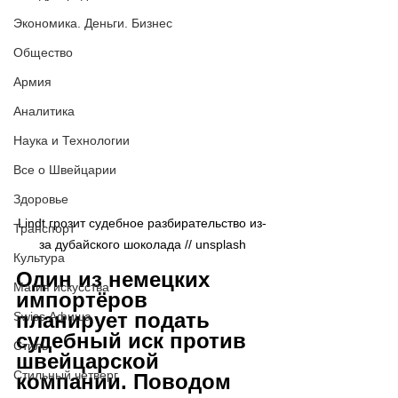
Экономика. Деньги. Бизнес
Общество
Армия
Аналитика
Наука и Технологии
Все о Швейцарии
Здоровье
Lindt грозит судебное разбирательство из-
Транспорт
за дубайского шоколада // 
unsplash
Культура
Один из немецких 
Магия искусства
импортёров 
планирует подать 
Swiss Афиша
судебный иск против 
Стиль
швейцарской 
Стильный четверг
компании. Поводом 