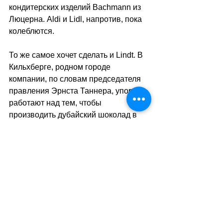
кондитерских изделий Bachmann из 
Люцерна. Aldi и Lidl, напротив, пока 
колеблются.
То же самое хочет сделать и Lindt. В 
Кильхберге, родном городе 
компании, по словам председателя 
правления Эрнста Таннера, упорно 
работают над тем, чтобы 
производить дубайский шоколад в 
промышленных масштабах.
sa
//
(тв)
Теги:
новости швейцарии
право
Правопорядок