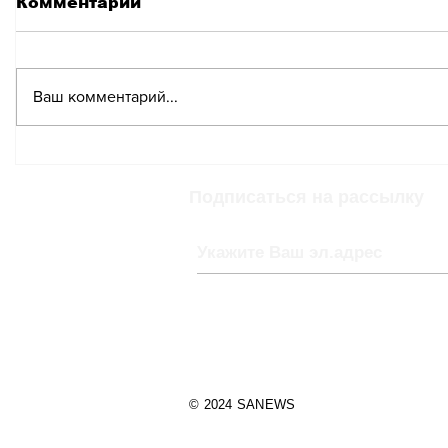
Комментарии
Ваш комментарий...
Lindt грозит судебное
В США 
разбирательство из-за
скандал
дубайского шоколада
швейца
Подписаться на рассылку
шокола
© 2024 SANEWS