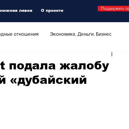
Поддержать п
нижная лавка
О проекте
дные отношения
Экономика. Деньги. Бизнес
 Технологии
Все о Швейцарии
Здоровье
t подала жалобу
й «дубайский
Swiss Афиша
Стиль
Стильный четверг
о
Видео
Русская Швейцария
ера - Шоу
Афиша - Поп - Рок - Джаз