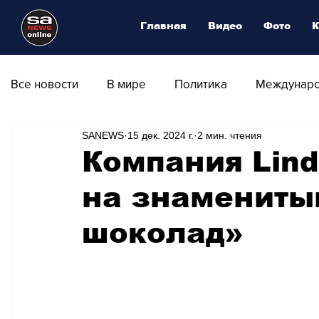
Главная
Видео
Фото
К
Все новости
В мире
Политика
Междунаро
SANEWS
15 дек. 2024 г.
2 мин. чтения
Общество
Армия
Аналитика
Наука и
Компания Lind
на знамениты
Транспорт
Культура
Магия искусства
шоколад»
Природа - Климат
Туризм
Спорт
Фот
Афиша - Выставки - Музеи
Афиша - Театр - Оп