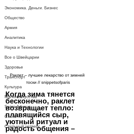
Экономика. Деньги. Бизнес
Общество
Армия
Аналитика
Наука и Технологии
Все о Швейцарии
Здоровье
Раклет – лучшее лекарство от зимней 
Транспорт
тоски // snippetsofparis
Культура
Когда зима тянется 
Магия искусства
бесконечно, раклет 
возвращает тепло: 
Swiss Афиша
плавящийся сыр, 
Стиль
уютный ритуал и 
Стильный четверг
радость общения 
–