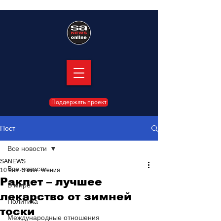
Поддержать проект
Пост
Все новости
SANEWS
Все новости
10 янв.
3 мин. чтения
Раклет – лучшее
В мире
лекарство от зимней
Политика
тоски
Международные отношения