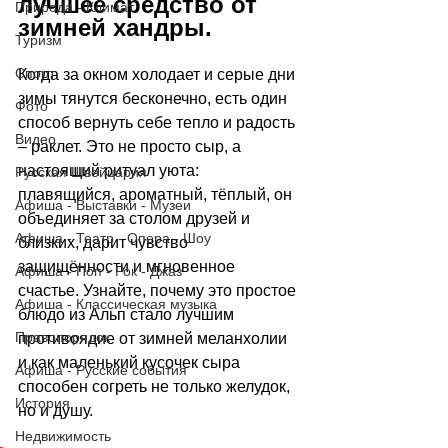
лучшее средство от 
Природа - Климат
зимней хандры.
Туризм
Спорт
Когда за окном холодает и серые дни 
зимы тянутся бесконечно, есть один 
Фото
способ вернуть себе тепло и радость 
Видео
–
 раклет. Это не просто сыр, а 
настоящий ритуал уюта: 
Русская Швейцария
плавящийся, ароматный, тёплый, он 
Афиша - Выставки - Музеи
объединяет за столом друзей и 
Афиша - Театр - Опера - Шоу
близких, дарит чувство 
защищённости и мгновенное 
Афиша - Поп - Рок - Джаз
счастье. Узнайте, почему это простое 
Афиша - Классическая музыка
блюдо из Альп стало лучшим 
Правопорядок
противоядие от зимней меланхолии 
и как маленький кусочек сыра 
Афиша - Русские события
способен согреть не только желудок, 
История
но и душу.
Недвижимость