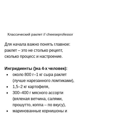
Классический раклет // cheeseprofessor
Для начала важно понять главное: 
раклет 
–
 это не столько рецепт, 
сколько процесс и настроение. 
Ингридиенты ()на 4-х человек):
около 800 г–1 кг сыра раклет 
(лучше нарезанного ломтиками), 
1,5–2 кг картофеля, 
300–400 г мясного ассорти 
(вяленая ветчина, салями, 
прошутто, коппа – по вкусу), 
маринованные корнишоны и 