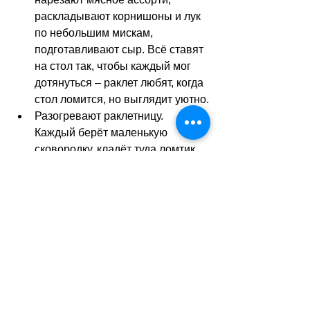
раскладывают корнишоны и лук 
по небольшим мискам, 
подготавливают сыр. Всё ставят 
на стол так, чтобы каждый мог 
дотянуться – раклет любят, когда 
стол ломится, но выглядит уютно.
Разогревают раклетницу. 
Каждый берёт маленькую 
сковородку, кладёт туда ломтик 
сыра и отправляет под нагрев. 
Сыр должен медленно 
плавиться, становиться тягучим, 
слегка пузыриться, но не гореть. 
Это момент терпения и 
предвкушения.
На тарелку кладут горячий 
картофель, разрезают его 
пополам и сверху соскабливают 