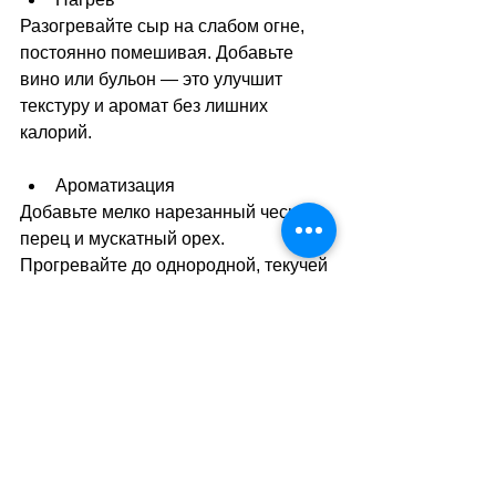
Разогревайте сыр на слабом огне, 
постоянно помешивая. Добавьте 
вино или бульон — это улучшит 
текстуру и аромат без лишних 
калорий.
Ароматизация
Добавьте мелко нарезанный чеснок, 
перец и мускатный орех. 
Прогревайте до однородной, текучей 
консистенции, не доводя до кипения.
Подача
Полейте горячим сыром картофель и 
овощи или подавайте его в 
отдельной ёмкости для макания.
Такой раклет сохраняет всю радость 