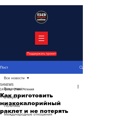
Поддержать проект
Пост
Все новости
SANEWS
Все новости
14 февр.
2 мин. чтения
Как приготовить
В мире
низкокалорийный
Политика
раклет и не потерять
Международные отношения