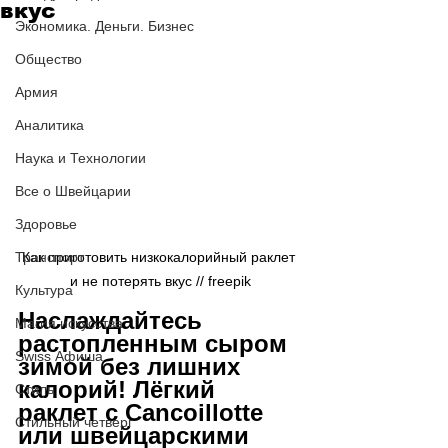
вкус
Экономика. Деньги. Бизнес
Общество
Армия
Аналитика
Наука и Технологии
Все о Швейцарии
Здоровье
Транспорт
Как приготовить низкокалорийный раклет 
и не потерять вкус // 
freepik
Культура
Наслаждайтесь 
Магия искусства
растопленным сыром 
Swiss Афиша
зимой без лишних 
калорий! Лёгкий 
Стиль
раклет с Cancoillotte 
Стильный четверг
или швейцарскими 