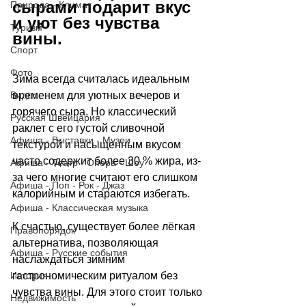
сырами подарит вкус 
Природа - Климат
и уют без чувства 
Туризм
вины.
Спорт
Фото
Зима всегда считалась идеальным 
Видео
временем для уютных вечеров и 
горячего сыра. Но классический 
Русская Швейцария
раклет с его густой сливочной 
Афиша - Выставки - Музеи
текстурой и насыщенным вкусом 
часто содержит более 30 % жира, из-
Афиша - Театр - Опера - Шоу
за чего многие считают его слишком 
Афиша - Поп - Рок - Джаз
калорийным и стараются избегать.
Афиша - Классическая музыка
К счастью, существует более лёгкая 
Правопорядок
альтернатива, позволяющая 
Афиша - Русские события
наслаждаться зимним 
История
гастрономическим ритуалом без 
чувства вины. Для этого стоит только 
Недвижимость