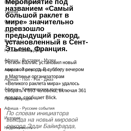
Мероприятие под 
Природа - Климат
названием «Самый 
Туризм
большой раклет в 
мире» значительно 
Спорт
превзошло 
Фото
предыдущий рекорд, 
установленный в Сент-
Видео
Этьене, Франция.
Русская Швейцария
Афиша - Выставки - Музеи
Регион Валлис установил новый 
мировой рекорд. В субботу вечером 
Афиша - Театр - Опера - Шоу
в Мартиньи организаторам 
Афиша - Поп - Рок - Джаз
«Великого раклета мира» удалось 
Афиша - Классическая музыка
собрать 4
‘
893 человека, включая 361 
повара, сообщает Blick.
Правопорядок
Афиша - Русские события
По словам инициатора 
История
выхода на новый мировой 
рекорд Эдди Байифарда, 
Недвижимость