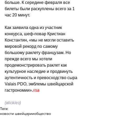
больше. К середине февраля все 
билеты были раскуплены всего за 1 
час 20 минут.
Как заявила одна из участник 
конкурса, шеф-повар Кристиан 
Константин, «мы не могли оставить 
мировой рекорд по самому 
большому раклету французам. Но 
прежде всего мы хотели 
продемонстрировать раклет как 
культурное наследие и продвинуть 
аутентичность и превосходство сыра 
Valais PDO, эмблемы швейцарской 
гастрономии».
sa
//
(вlick
/
ез)
Теги:
новости швейцарии
общество