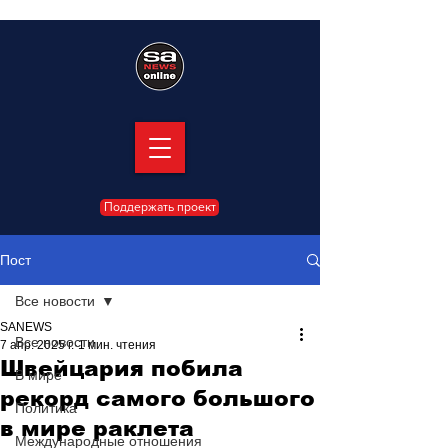
Поддержать проект
Пост
Все новости
SANEWS
Все новости
7 апр. 2025 г.
1 мин. чтения
Швейцария побила
В мире
рекорд самого большого
Политика
в мире раклета
Международные отношения