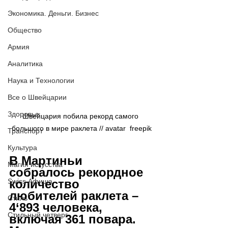
Экономика. Деньги. Бизнес
Общество
Армия
Аналитика
Наука и Технологии
Все о Швейцарии
Здоровье
Швейцария побила рекорд самого 
большого в мире раклета // avatar  freepik
Транспорт
Культура
В Мартиньи 
Магия искусства
собралось рекордное 
количество 
Swiss Афиша
любителей раклета – 
Стиль
4‘893 человека, 
Стильный четверг
включая 361 повара.  