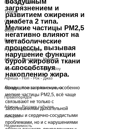
воздушным 
Природа - Климат
загрязнением и 
Туризм
развитием ожирения и 
диабета 2 типа. 
Спорт
Мелкие частицы PM2,5 
Фото
негативно влияют на 
метаболические 
Видео
процессы, вызывая 
Русская Швейцария
нарушение функции 
Афиша - Выставки - Музеи
бурой жировой ткани 
и способствуя 
Афиша - Театр - Опера - Шоу
накоплению жира.
Афиша - Поп - Рок - Джаз
Воздушное загрязнение, особенно 
Афиша - Классическая музыка
мелкие частицы PM2,5, всё чаще 
Правопорядок
связывают не только с 
Афиша - Русские события
заболеваниями дыхательной 
системы и сердечно-сосудистыми 
История
проблемами, но и с нарушениями 
Недвижимость