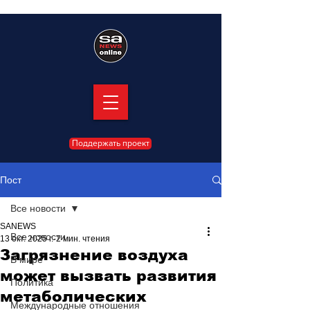
Поддержать проект
Пост
Все новости
SANEWS
Все новости
13 окт. 2025 г.
2 мин. чтения
Загрязнение воздуха
В мире
может вызвать развития
Политика
метаболических
Международные отношения