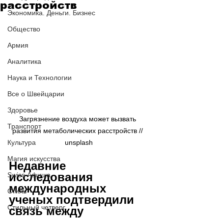
расстройств
Экономика. Деньги. Бизнес
Общество
Армия
Аналитика
Наука и Технологии
Все о Швейцарии
Здоровье
Загрязнение воздуха может вызвать 
Транспорт
развития метаболических расстройств // 
unsplash
Культура
Магия искусства
Недавние 
исследования 
Swiss Афиша
международных 
Стиль
ученых подтвердили 
Стильный четверг
связь между 