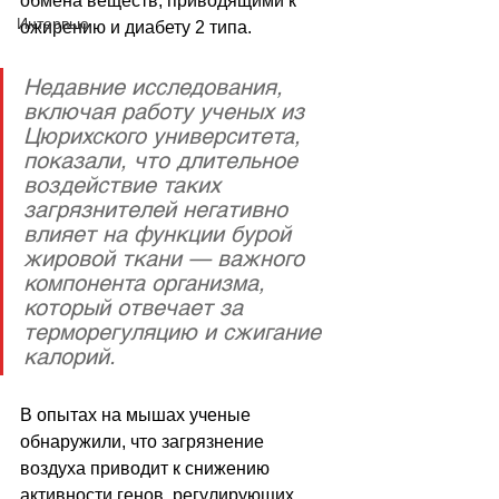
обмена веществ, приводящими к 
Интервью
ожирению и диабету 2 типа. 
Недавние исследования, 
включая работу ученых из 
Цюрихского университета, 
показали, что длительное 
воздействие таких 
загрязнителей негативно 
влияет на функции бурой 
жировой ткани — важного 
компонента организма, 
который отвечает за 
терморегуляцию и сжигание 
калорий. 
В опытах на мышах ученые 
обнаружили, что загрязнение 
воздуха приводит к снижению 
активности генов, регулирующих 