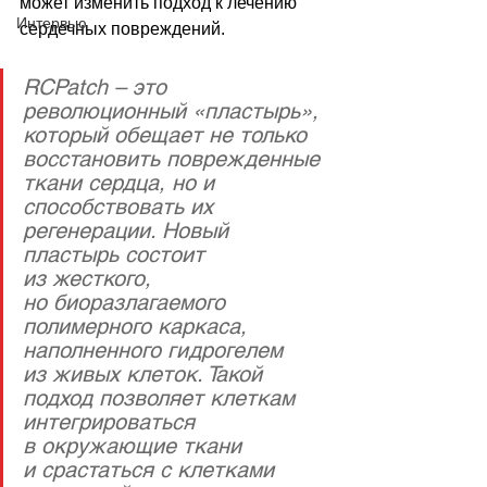
может изменить подход к лечению 
Интервью
сердечных повреждений.
RCPatch – это 
революционный «пластырь», 
который обещает не только 
восстановить поврежденные 
ткани сердца, но и 
способствовать их 
регенерации. Новый 
пластырь состоит 
из жесткого, 
но биоразлагаемого 
полимерного каркаса, 
наполненного гидрогелем 
из живых клеток. Такой 
подход позволяет клеткам 
интегрироваться 
в окружающие ткани 
и срастаться с клетками 