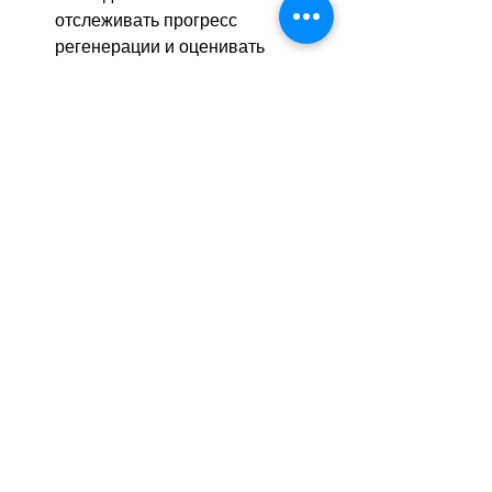
отслеживать прогресс 
регенерации и оценивать 
эффективность пластыря.
Проводимые в настоящий момент 
доклинические исследования 
обнадёживают, и команда из Цюриха 
надеется, что в ближайшем будущем 
RCPatch станет доступен для 
пациентов, давая новый луч 
надежды в лечении сердечных 
заболеваний. Пока же учёные 
продолжают свою работу.
sa
//
(
ats
/
тв
)
Теги:
новости швейцарии
наука
технологии