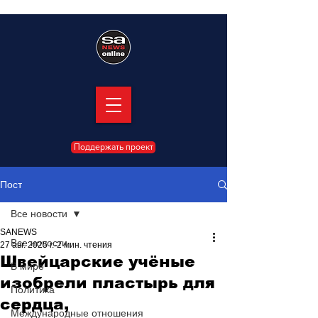
Поддержать проект
Пост
Все новости
SANEWS
Все новости
27 авг. 2025 г.
2 мин. чтения
Швейцарские учёные
В мире
изобрели пластырь для
Политика
сердца,
Международные отношения