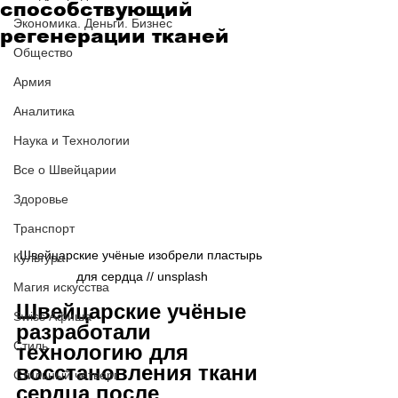
способствующий
Экономика. Деньги. Бизнес
регенерации тканей
Общество
Армия
Аналитика
Наука и Технологии
Все о Швейцарии
Здоровье
Транспорт
Швейцарские учёные изобрели пластырь 
Культура
для сердца // 
unsplash
Магия искусства
Швейцарские учёные 
Swiss Афиша
разработали 
Стиль
технологию для 
восстановления ткани 
Стильный четверг
сердца после 