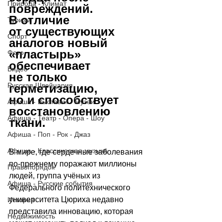
Природа - Климат
повреждений. 
В отличие 
Туризм
от существующих 
Спорт
аналогов новый 
«пластырь» 
Фото
обеспечивает 
Видео
не только 
Русская Швейцария
герметизацию, 
но и способствует 
Афиша - Выставки - Музеи
восстановлению 
Афиша - Театр - Опера - Шоу
ткани. 
Афиша - Поп - Рок - Джаз
Афиша - Классическая музыка
В мире, где сердечные заболевания 
по-прежнему поражают миллионы 
Правопорядок
людей, группа учёных из 
Афиша - Русские события
Федерального политехнического 
университета Цюриха недавно 
История
представила инновацию, которая 
Недвижимость