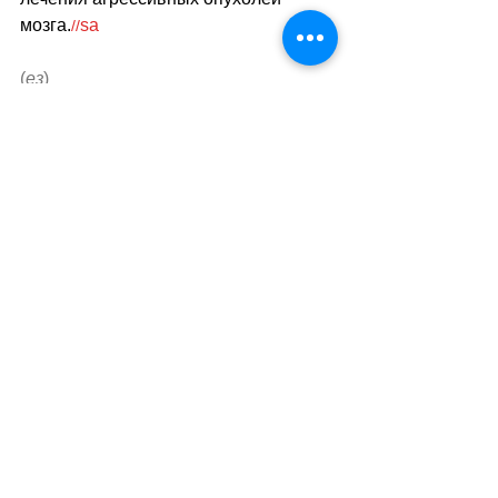
мозга.
sa
//
(
ез
)
Теги:
новости швейцарии
наука
медицина
Наука и Технологии
Смотреть все
Похожие посты