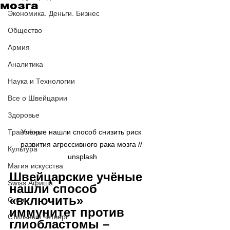
мозга
Экономика. Деньги. Бизнес
Общество
Армия
Аналитика
Наука и Технологии
Все о Швейцарии
Здоровье
Транспорт
Учёные нашли способ снизить риск 
развития агрессивного рака мозга // 
Культура
unsplash
Магия искусства
Швейцарские учёные 
Swiss Афиша
нашли способ 
«включить» 
Стиль
иммунитет против 
Стильный четверг
глиобластомы 
–