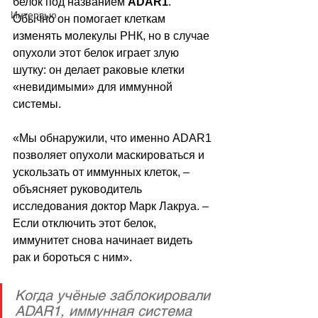
белок под названием 
ADAR1
. 
Интервью
Обычно он помогает клеткам 
изменять молекулы РНК, но в случае 
опухоли этот белок играет злую 
шутку: он делает раковые клетки 
«невидимыми» для иммунной 
системы.
«Мы обнаружили, что именно ADAR1 
позволяет опухоли маскироваться и 
ускользать от иммунных клеток, 
–
объясняет руководитель 
исследования доктор Марк Лакруа. 
–
Если отключить этот белок, 
иммунитет снова начинает видеть 
рак и бороться с ним».
Когда учёные заблокировали 
ADAR1, иммунная система 