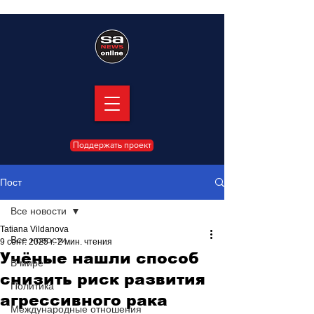
Поддержать проект
Пост
Все новости
Tatiana Vildanova
Все новости
9 сент. 2025 г.
2 мин. чтения
Учёные нашли способ
В мире
снизить риск развития
Политика
агрессивного рака
Международные отношения