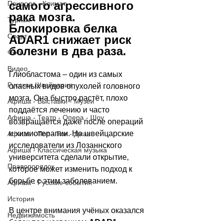
самого агрессивного 
Природа - Климат
рака мозга. 
Туризм
Блокировка белка 
Спорт
ADAR1 снижает риск 
болезни в два раза.
Фото
Видео
Глиобластома 
–
 один из самых 
Русская Швейцария
опасных видов опухолей головного 
мозга. Она быстро растёт, плохо 
Афиша - Выставки - Музеи
поддаётся лечению и часто 
Афиша - Театр - Опера - Шоу
возвращается даже после операций 
и химиотерапии. Но швейцарские 
Афиша - Поп - Рок - Джаз
исследователи из Лозаннского 
Афиша - Классическая музыка
университета сделали открытие, 
Правопорядок
которое может изменить подход к 
борьбе с этим заболеванием.
Афиша - Русские события
История
В центре внимания учёных оказался 
Недвижимость