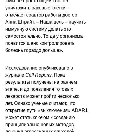
«Мы не просто ищем способ 
уничтожить раковые клетки, 
–
отмечает соавтор работы доктор 
Анна Штрайт. 
–
 Наша цель 
–
 научить 
иммунную систему делать это 
самостоятельно. Тогда у организма 
появится шанс контролировать 
болезнь гораздо дольше».
Исследование опубликовано в 
журнале 
Cell Reports
. Пока 
результаты получены на раннем 
этапе, и до появления готовых 
лекарств может пройти несколько 
лет. Однако учёные считают, что 
открытие пути «выключения» ADAR1 
может стать ключом к созданию 
принципиально новых методов 
лечения агрессивных опухолей 