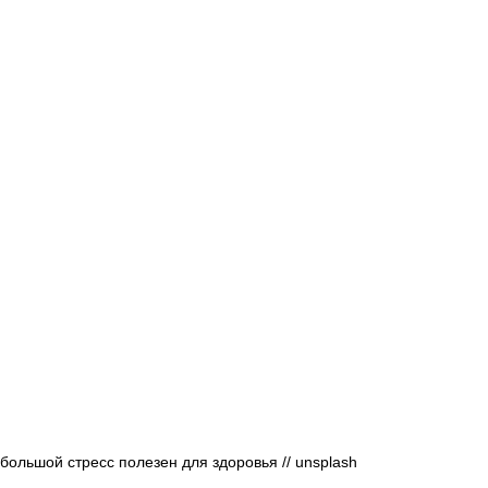
Афиша - Русские события
История
большой стресс полезен для здоровья // 
unsplash