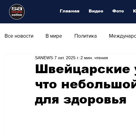
Главная
Видео
Фото
К
Все новости
В мире
Политика
Междунаро
SANEWS
7 окт. 2025 г.
2 мин. чтения
Общество
Армия
Аналитика
Наука и
Швейцарские 
что небольшой
Транспорт
Культура
Магия искусства
для здоровья
Природа - Климат
Туризм
Спорт
Фот
Афиша - Выставки - Музеи
Афиша - Театр - Оп