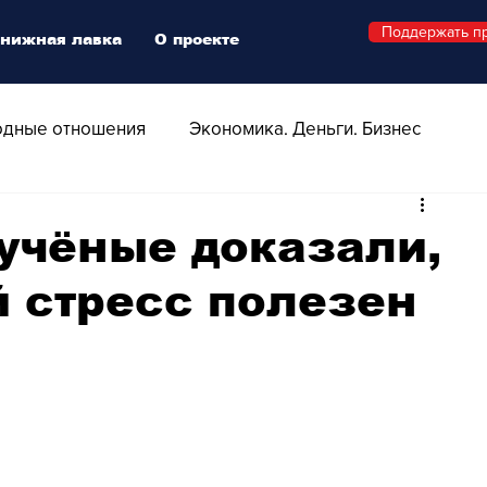
Поддержать п
нижная лавка
О проекте
дные отношения
Экономика. Деньги. Бизнес
 Технологии
Все о Швейцарии
Здоровье
учёные доказали,
 стресс полезен
Swiss Афиша
Стиль
Стильный четверг
о
Видео
Русская Швейцария
ера - Шоу
Афиша - Поп - Рок - Джаз