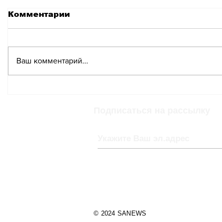
Комментарии
Ваш комментарий...
Швейцарские учёные
Швейца
вызвали
изобрел
искусственное
для сер
Подписаться на рассылку
землетрясение
способ
регенер
© 2024 SANEWS