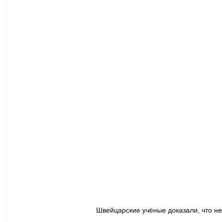
Афиша - Классическая музыка
Правопорядок
Недвижимость
Швейцарские учёные доказали, что не