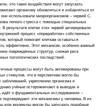
ли, что такие воздействия могут запускать 
помогают организму обновляться и избавляться от 
 они использовали микроорганизмов 
–
 червей C. 
ызова легкого стресса с помощью специальных 
 В результате клетки этих червей активировали 
внутренний процесс «переработки» собственных 
в, который помогает клеткам оставаться 
ть эффективно. Этот механизм, особенно важный 
ению повреждённых структур, снижая риск 
жных патологических последствий. 
огичные процессы могут быть активированы при 
ых стимулов, что в перспективе могло бы 
 заболеваний, укреплению организма и 
днако учёные осторожничают в выводах и 
чь идёт о фундаментальных исследованиях 
–
е подтверждают эти механизмы у человека. В их 
лы или молекулы могли бы запускать подобные 