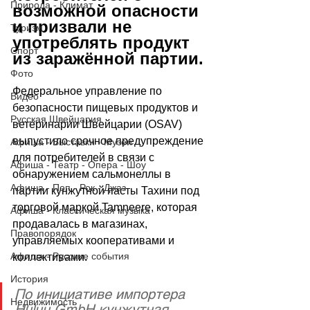
Природа - Климат
возможной опасности 
и призвали не 
Туризм
употреблять продукт 
Спорт
из заражённой партии.
Фото
Федеральное управление по 
Видео
безопасности пищевых продуктов и 
Русская Швейцария
ветеринарии Швейцарии (OSAV) 
выпустило срочное предупреждение 
Афиша - Выставки - Музеи
для потребителей в связи с 
Афиша - Театр - Опера - Шоу
обнаружением сальмонеллы в 
Афиша - Поп - Рок - Джаз
партии кунжутной пасты Тахини под 
торговой маркой Tamneere, которая 
Афиша - Классическая музыка
продавалась в магазинах, 
Правопорядок
управляемых кооперативами и 
Афиша - Русские события
коллективами.
История
По инициативе импортера 
Недвижимость
Huluu GmbH кунжутная 