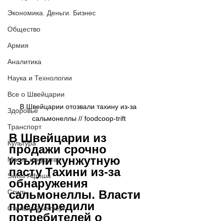
Экономика. Деньги. Бизнес
Общество
Армия
Аналитика
Наука и Технологии
Все о Швейцарии
В Швейцарии отозвали тахину из-за 
Здоровье
сальмонеллы // foodcoop-trift
Транспорт
В Швейцарии из 
Культура
продажи срочно 
изъяли кунжутную 
Магия искусства
пасту Тахини из-за 
Swiss Афиша
обнаружения 
сальмонеллы. Власти 
Стиль
предупредили 
Стильный четверг
потребителей о 