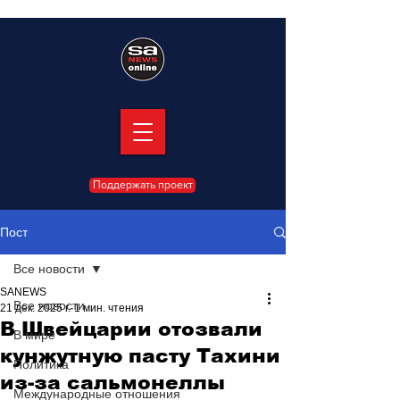
Поддержать проект
Пост
Все новости
SANEWS
Все новости
21 дек. 2025 г.
1 мин. чтения
В Швейцарии отозвали
В мире
кунжутную пасту Тахини
Политика
из-за сальмонеллы
Международные отношения