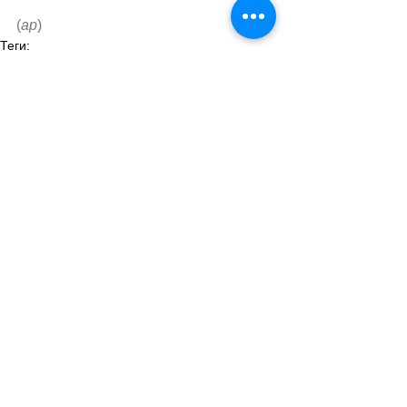
(
ар
)
Теги:
новости швейцарии
экономика
здоровье
безопасность
Экономика. Деньги. Бизнес
Смотреть все
Похожие посты