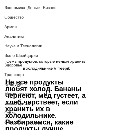
Экономика. Деньги. Бизнес
Общество
Армия
Аналитика
Наука и Технологии
Все о Швейцарии
Семь продуктов, которые нельзя хранить 
Здоровье
в холодильнике // 
freepik
Транспорт
Не все продукты 
Культура
любят холод. Бананы 
Магия искусства
чернеют, мёд густеет, а 
хлеб черствеет, если 
Swiss Афиша
хранить их в 
Стиль
холодильнике. 
Разбираемся, какие 
Стильный четверг
продукты лучше 