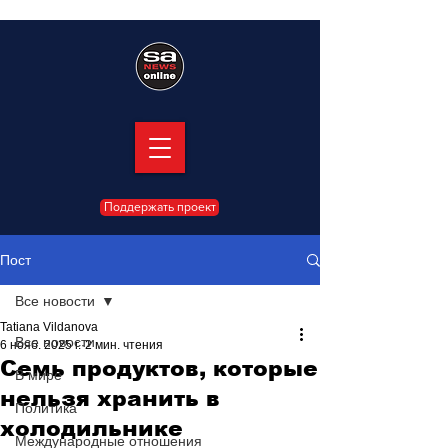
Поддержать проект
Пост
Все новости
Tatiana Vildanova
Все новости
6 нояб. 2025 г.
2 мин. чтения
Семь продуктов, которые
В мире
нельзя хранить в
Политика
холодильнике
Международные отношения