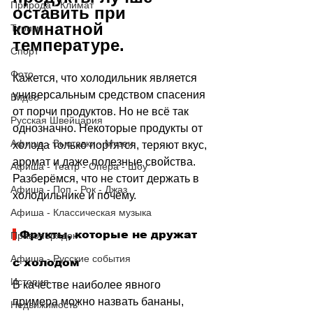
Природа - Климат
оставить при 
комнатной 
Туризм
температуре.
Спорт
Фото
Кажется, что холодильник является 
универсальным средством спасения 
Видео
от порчи продуктов. Но не всё так 
Русская Швейцария
однозначно. Некоторые продукты от 
Афиша - Выставки - Музеи
холода только портятся, теряют вкус, 
аромат и даже полезные свойства. 
Афиша - Театр - Опера - Шоу
Разберёмся, что не стоит держать в 
Афиша - Поп - Рок - Джаз
холодильнике и почему.
Афиша - Классическая музыка
 Фрукты, которые не дружат 
Правопорядок
Афиша - Русские события
с холодом
История
В качестве наиболее явного 
примера можно назвать бананы, 
Недвижимость