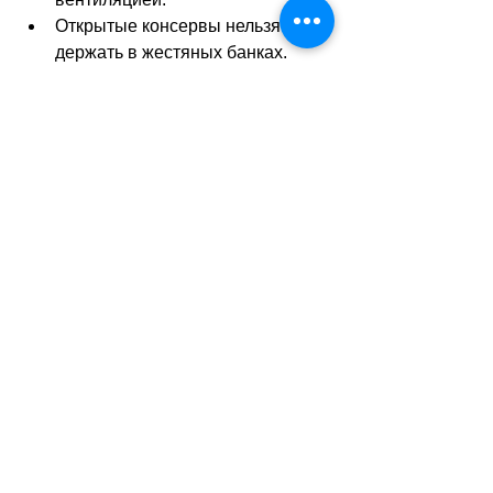
Открытые консервы нельзя 
держать в жестяных банках.
Современные холодильники 
действительно умнеют: 
антибактериальные покрытия, 
фильтры, зоны свежести. Но даже 
самая «умная» техника не изменит 
природы продуктов. Бананы всё 
равно потемнеют, мёд загустеет, а 
хлеб зачерствеет.
Зато если соблюдать простые 
правила, еда будет оставаться 
вкусной и свежей дольше 
–
 без 
сюрпризов и лишних трат.
sa
//
(
ез
)
Теги: