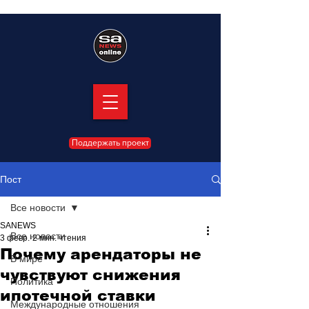
Поддержать проект
Пост
Все новости
SANEWS
Все новости
3 февр.
2 мин. чтения
Почему арендаторы не
В мире
чувствуют снижения
Политика
ипотечной ставки
Международные отношения