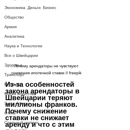
Экономика. Деньги. Бизнес
Общество
Армия
Аналитика
Наука и Технологии
Все о Швейцарии
Здоровье
Почему арендаторы не чувствуют 
снижения ипотечной ставки // 
freepik
Транспорт
Из-за особенностей 
Культура
закона арендаторы в 
Магия искусства
Швейцарии теряют 
миллионы франков. 
Swiss Афиша
Почему снижение 
Стиль
ставки не снижает 
Стильный четверг
аренду и что с этим 