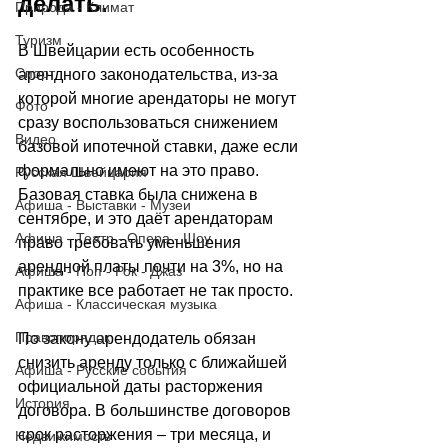
делать.
Природа - Климат
Туризм
В Швейцарии есть особенность 
Спорт
арендного законодательства, из-за 
которой многие арендаторы не могут 
Фото
сразу воспользоваться снижением 
Видео
базовой ипотечной ставки, даже если 
формально имеют на это право. 
Русская Швейцария
Базовая ставка была снижена в 
Афиша - Выставки - Музеи
сентябре, и это даёт арендаторам 
Афиша - Театр - Опера - Шоу
право требовать уменьшения 
арендной платы почти на 3%, но на 
Афиша - Поп - Рок - Джаз
практике все работает не так просто. 
Афиша - Классическая музыка
Правопорядок
По закону арендодатель обязан 
снизить аренду только с ближайшей 
Афиша - Русские события
официальной даты расторжения 
История
договора. В большинстве договоров 
срок расторжения 
–
 три месяца, и 
Недвижимость