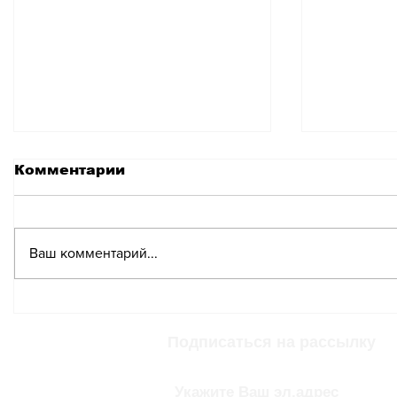
Комментарии
Ваш комментарий...
Неизвестная
Неизве
Швейцария: Как
Швейца
Швейцария изменила
Швейца
Подписаться на рассылку
представление о том,
рекорд
как мир пьёт кофе
в книгу