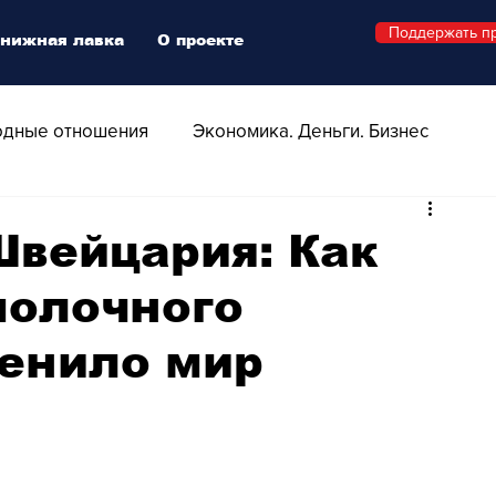
Поддержать п
нижная лавка
О проекте
дные отношения
Экономика. Деньги. Бизнес
 Технологии
Все о Швейцарии
Здоровье
Швейцария: Как
молочного
Swiss Афиша
Стиль
Стильный четверг
енило мир
о
Видео
Русская Швейцария
ера - Шоу
Афиша - Поп - Рок - Джаз