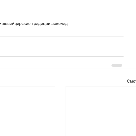
ия
швейцарские традиции
шоколад
Смот