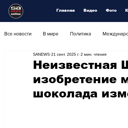
Главная
Видео
Фото
К
Все новости
В мире
Политика
Междунаро
SANEWS
21 сент. 2025 г.
2 мин. чтения
Общество
Армия
Аналитика
Наука и
Неизвестная 
изобретение 
Транспорт
Культура
Магия искусства
шоколада изм
Природа - Климат
Туризм
Спорт
Фот
Афиша - Выставки - Музеи
Афиша - Театр - Оп