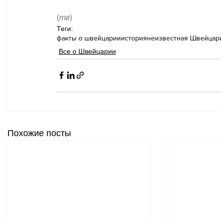
(
тв
)
Теги:
факты о швейцарии
история
неизвестная Швейцар
Все о Швейцарии
Похожие посты