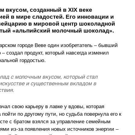
вкусом, созданный в XIX веке 
ей в мире сладостей. Его инновации и 
Швейцарию в мировой центр шоколадной 
тый 
«альпийский молочный 
шоколад
»
. 
арском городе Веве один изобретатель 
–
 бывший 
 
–
 создал продукт, который навсегда изменил 
нальной гордостью. 
лад с молочным вкусом, который стал 
искусстве и существенным вкладом в 
твия. 
ачал свою карьеру в лавке у вдовы, которая 
 пойти по другому пути, но судьба повернула его к 
есте с братом взялся за управление семейным 
ями из-за появления новых источников энергии 
–