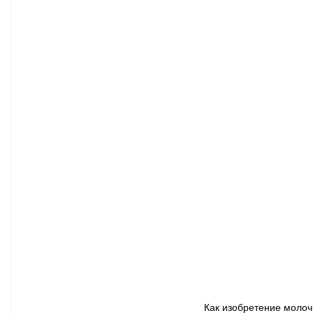
Афиша - Классическая музыка
Правопорядок
Недвижимость
Как изобретение молоч