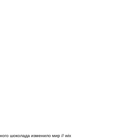
Афиша - Русские события
История
ного шоколада изменило мир // wix