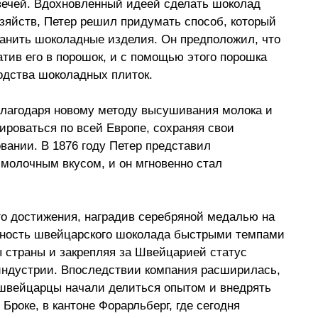
свечей. Вдохновленный идеей сделать шоколад 
яйств, Петер решил придумать способ, который 
ранить шоколадные изделия. Он предположил, что 
тив его в порошок, и с помощью этого порошка 
одства шоколадных плиток. 
благодаря новому методу высушивания молока и 
ироваться по всей Европе, сохраняя свои 
вании. В 1876 году Петер представил 
молочным вкусом, и он мгновенно стал 
о достижения, наградив серебряной медалью на 
рность швейцарского шоколада быстрыми темпами 
ы страны и закрепляя за Швейцарией статус 
индустрии. Впоследствии компания расширилась, 
и швейцарцы начали делиться опытом и внедрять 
Броке, в кантоне Форарльберг, где сегодня 