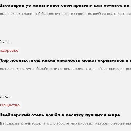
Швейцария устанавливает свои правила для ночёвок на
икая природа манит всё больше путешественников, но ночёвка под открытым
одготовки. В Швейцарии есть свои особенности, о которых стоит узнать заран
3 июл.
Здоровье
Сбор лесных ягод: какая опасность может скрываться в
есные ягоды кажутся безобидным летним лакомством, но сбор в природе треб
ассказывается о скрытых рисках этого популярного занятия и о том, почему
тноситься к дарам леса.
8 июл.
Общество
Швейцарский отель вошёл в десятку лучших в мире
вейцарский отель вошёл в число абсолютных мировых лидеров по версии пре
ценивали не только роскошь интерьеров, но и атмосферу, традиции и уровень