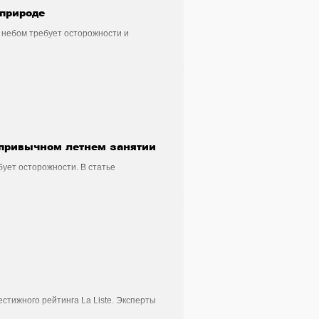
 природе
 небом требует осторожности и
ее.
 привычном летнем занятии
ует осторожности. В статье
 специалисты советуют внимательнее
стижного рейтинга La Liste. Эксперты
 гостеприимства.