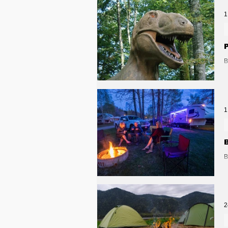
Общество
Армия
1
Транспорт
Культура
В
д
Природа - Климат
Ту
1
Афиша - Выставки - Муз
В
в
Афиша - Классическая 
2
Недвижимость