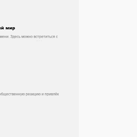
йцарии
Здоровье
ий мир
Стильный четверг
мени. Здесь можно встретиться с
мле, насчитывающую 500 миллионов лет.
ейцария
- Рок - Джаз
общественную реакцию и привлёк
ытия
История