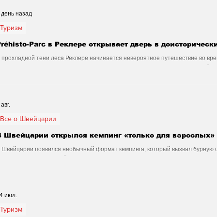
Аналитика
Наука и Технологии
Все о Шве
 день назад
Туризм
Préhisto-Parc в Реклере открывает дверь в доисторическ
Магия искусства
Swiss Афиша
Стиль
 прохладной тени леса Реклере начинается невероятное путешествие во вре
оисторическими гигантами и проследить удивительную историю жизни на Зе
ризм
Спорт
Фото
Видео
Русская Шв
 авг.
Все о Швейцарии
еи
Афиша - Театр - Опера - Шоу
Афиша - Поп 
В Швейцарии открылся кемпинг «только для взрослых»
 Швейцарии появился необычный формат кемпинга, который вызвал бурную 
нимание пользователей интернета.
музыка
Правопорядок
Афиша - Русские соб
4 июл.
Туризм