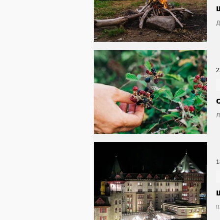
Д
п
2
Л
р
о
1
Ш
о