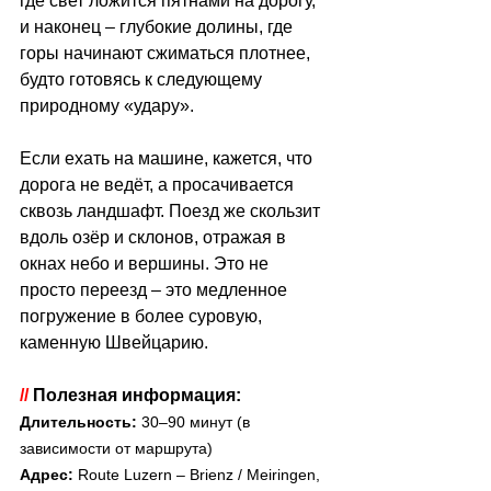
где свет ложится пятнами на дорогу, 
и наконец 
–
 глубокие долины, где 
горы начинают сжиматься плотнее, 
будто готовясь к следующему 
природному «удару».
Если ехать на машине, кажется, что 
дорога не ведёт, а просачивается 
сквозь ландшафт. Поезд же скользит 
вдоль озёр и склонов, отражая в 
окнах небо и вершины. Это не 
просто переезд 
–
 это медленное 
погружение в более суровую, 
каменную Швейцарию.
// 
Полезная информация:
Длительность:
 30–90 минут (в 
зависимости от маршрута)
Адрес: 
Route Luzern – Brienz / Meiringen, 