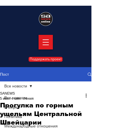
Поддержать проект
Пост
Все новости
SANEWS
Все новости
5 июн.
4 мин. чтения
Прогулка по горным
В мире
ущельям Центральной
Политика
Швейцарии
Международные отношения