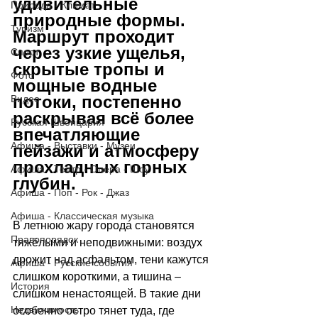
удивительные 
Природа - Климат
природные формы. 
Туризм
Маршрут проходит 
через узкие ущелья, 
Спорт
скрытые тропы и 
Фото
мощные водные 
потоки, постепенно 
Видео
раскрывая всё более 
Русская Швейцария
впечатляющие 
Афиша - Выставки - Музеи
пейзажи и атмосферу 
прохладных горных 
Афиша - Театр - Опера - Шоу
глубин.
Афиша - Поп - Рок - Джаз
Афиша - Классическая музыка
В летнюю жару города становятся 
Правопорядок
тяжёлыми и неподвижными: воздух 
дрожит над асфальтом, тени кажутся 
Афиша - Русские события
слишком короткими, а тишина 
–
История
слишком ненастоящей. В такие дни 
Недвижимость
особенно остро тянет туда, где 