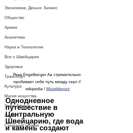
Экономика. Деньги. Бизнес
Общество
Армия
Аналитика
Наука и Технологии
Все о Швейцарии
Здоровье
Река Engelberger Aa стремительно 
Транспорт
пробивает себе путь между скал // 
Культура
wikipedia / 
Mussklprozz
Магия искусства
Однодневное 
Swiss Афиша
путешествие в 
Центральную 
Стиль
Швейцарию, где вода 
Стильный четверг
и камень создают 