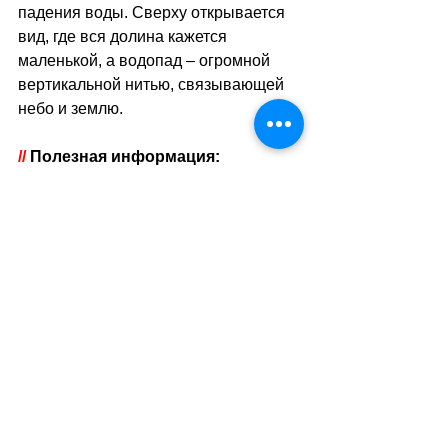
падения воды. Сверху открывается 
вид, где вся долина кажется 
маленькой, а водопад 
–
 огромной 
вертикальной нитью, связывающей 
небо и землю.
// 
Полезная информация:
Длительность:
 1–2 часа 
Стоимость:
Фуникулёр: ~10–15 CHF
Пеший доступ: бесплатно
Адрес: 
Reichenbachfall, 3860 Meiringen, 
Kanton Bern, Schweiz // 
Показать адрес на 
карте
Авто: бензин + виньетка (40 CHF/год)
Поезд: зависит от маршрута (SBB)
Как доехать:
Из Meiringen пешком или на 
историческом фуникулёре 