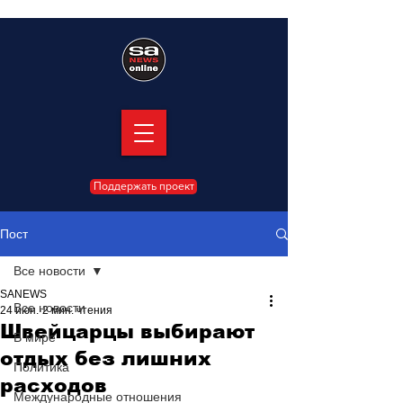
Поддержать проект
Пост
Все новости
SANEWS
Все новости
24 июн.
2 мин. чтения
Швейцарцы выбирают
В мире
отдых без лишних
Политика
расходов
Международные отношения