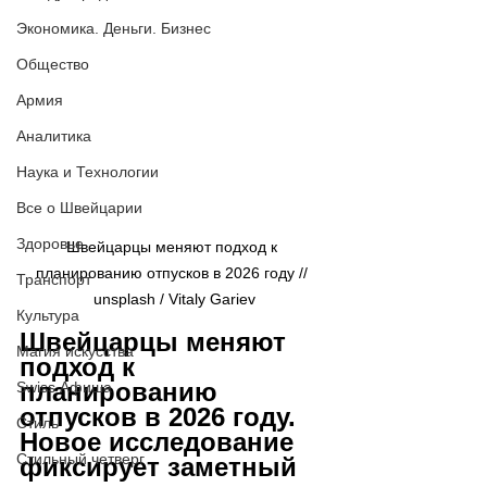
Экономика. Деньги. Бизнес
Общество
Армия
Аналитика
Наука и Технологии
Все о Швейцарии
Здоровье
Швейцарцы меняют подход к 
планированию отпусков в 2026 году // 
Транспорт
unsplash / 
Vitaly Gariev
Культура
Швейцарцы меняют 
Магия искусства
подход к 
планированию 
Swiss Афиша
отпусков в 2026 году. 
Стиль
Новое исследование 
Стильный четверг
фиксирует заметный 