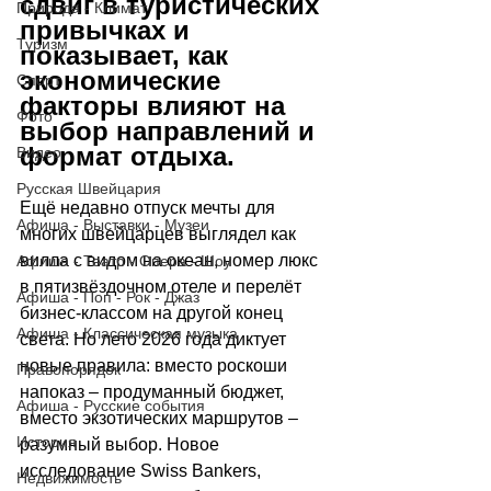
сдвиг в туристических 
Природа - Климат
привычках и 
Туризм
показывает, как 
экономические 
Спорт
факторы влияют на 
Фото
выбор направлений и 
формат отдыха.
Видео
Русская Швейцария
Ещё недавно отпуск мечты для 
Афиша - Выставки - Музеи
многих швейцарцев выглядел как 
вилла с видом на океан, номер люкс 
Афиша - Театр - Опера - Шоу
в пятизвёздочном отеле и перелёт 
Афиша - Поп - Рок - Джаз
бизнес-классом на другой конец 
Афиша - Классическая музыка
света. Но лето 2026 года диктует 
новые правила: вместо роскоши 
Правопорядок
напоказ 
–
 продуманный бюджет, 
Афиша - Русские события
вместо экзотических маршрутов 
–
История
разумный выбор. Новое 
исследование Swiss Bankers, 
Недвижимость