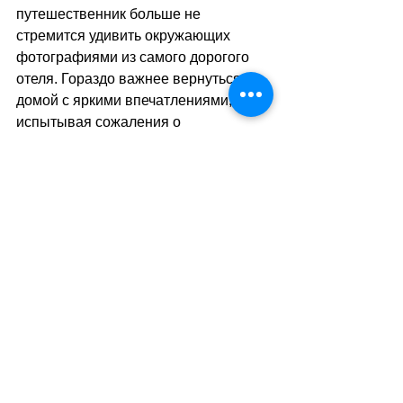
путешественник больше не 
стремится удивить окружающих 
фотографиями из самого дорогого 
отеля. Гораздо важнее вернуться 
домой с яркими впечатлениями, не 
испытывая сожаления о 
потраченных деньгах. Ведь 
настоящая роскошь нового времени 
– это не золотые краны в 
гостиничном номере, а возможность 
отдыхать чаще, интереснее и без 
удара по семейному бюджету.
sa
//
(
ез
)
Теги:
новости швейцарии
экономика
отдых
путешествия
туризм
активный отдых
Туризм