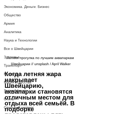
Экономика. Деньги. Бизнес
Общество
Армия
Аналитика
Наука и Технологии
Все о Швейцарии
Здоровье
Летняя прогулка по лучшим аквапаркам 
Швейцарии // 
unsplash / 
April Walker
Транспорт
Когда летняя жара 
Культура
накрывает 
Магия искусства
Швейцарию, 
аквапарки становятся 
Swiss Афиша
отличным местом для 
Стиль
отдыха всей семьёй. В 
Стильный четверг
подборке 