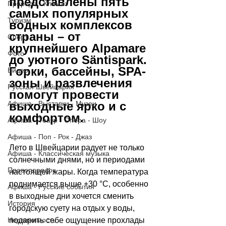
представлены пять 
Природа - Климат
самых популярных 
Туризм
водных комплексов 
страны – от 
Спорт
крупнейшего Alpamare 
Фото
до уютного Säntispark. 
Горки, бассейны, SPA-
Видео
зоны и развлечения 
Русская Швейцария
помогут провести 
Афиша - Выставки - Музеи
выходные ярко и с 
комфортом.
Афиша - Театр - Опера - Шоу
Афиша - Поп - Рок - Джаз
Лето в Швейцарии радует не только 
Афиша - Классическая музыка
солнечными днями, но и периодами 
Правопорядок
настоящей жары. Когда температура 
поднимается выше +30 °C, особенно 
Афиша - Русские события
в выходные дни хочется сменить 
История
городскую суету на отдых у воды, 
Недвижимость
подарить себе ощущение прохлады 