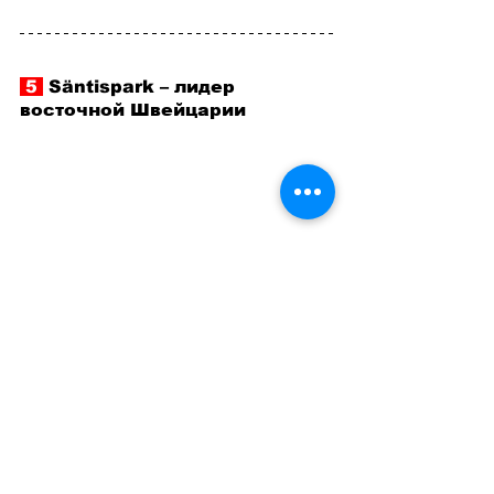
 5 
 Säntispark 
–
 лидер 
восточной Швейцарии
Säntispark 
–
 лидер восточной 
Швейцарии // 
unsplash / 
AllGo - An App For 
Plus Size People
Säntispark расположен в живописной 